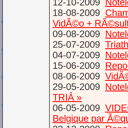
12-10-2009
Notel
18-08-2009
Champ
VidÃ©o + RÃ©sult
09-08-2009
Notel
25-07-2009
Triat
04-07-2009
Notel
15-06-2009
Repor
08-06-2009
VidÃ©
29-05-2009
Notel
TRIÂ »
06-05-2009
VIDE
Belgique par Ã©q