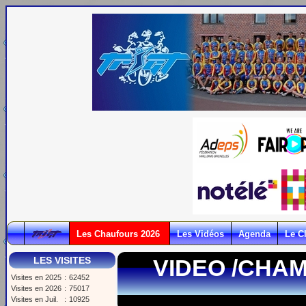
Les Chaufours 2026
Les Vidéos
Agenda
Le C
LES VISITES
VIDEO /CHAM
Visites en 2025
:
62452
Visites en 2026
:
75017
Visites en Juil.
:
10925