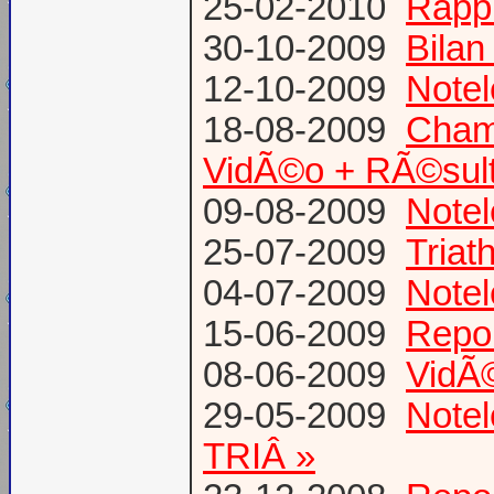
25-02-2010
Rapp
30-10-2009
Bilan
12-10-2009
Notel
18-08-2009
Champ
VidÃ©o + RÃ©sult
09-08-2009
Notel
25-07-2009
Triat
04-07-2009
Notel
15-06-2009
Repor
08-06-2009
VidÃ©
29-05-2009
Notel
TRIÂ »