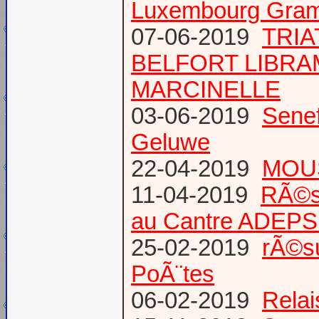
Luxembourg Gram
07-06-2019
TRIA
BELFORT LIBR
MARCINELLE
03-06-2019
Senef
Geluwe
22-04-2019
MOUS
11-04-2019
RÃ©s
au Cantre ADEP
25-02-2019
rÃ©su
PoÃ¨tes
06-02-2019
Relai