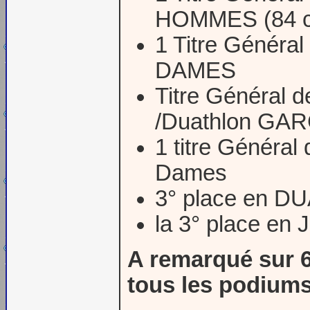
HOMMES (84 clu
1 Titre Génér
DAMES
Titre Général 
/Duathlon GA
1 titre Généra
Dames
3° place en 
la 3° place en 
A remarqué sur 
tous les podiums 