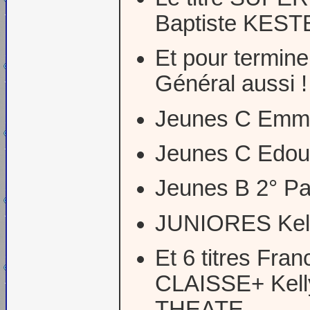
Baptiste KESTE
Et pour termin
Général aussi !
Jeunes C Emm
Jeunes C Edo
Jeunes B 2° P
JUNIORES Ke
Et 6 titres F
CLAISSE+ Kell
THEATE