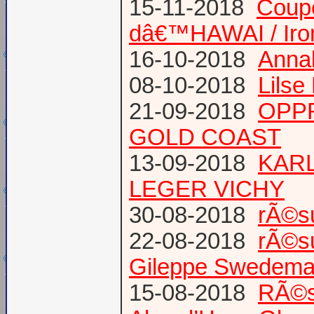
15-11-2018
Coup
dâ€™HAWAI / Iro
16-10-2018
Annab
08-10-2018
Lilse
21-09-2018
OPPR
GOLD COAST
13-09-2018
KARL
LEGER VICHY
30-08-2018
rÃ©s
22-08-2018
rÃ©s
Gileppe Swedema
15-08-2018
RÃ©s