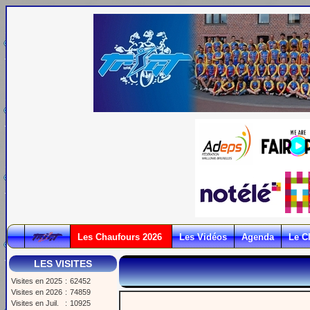
Les Chaufours 2026
Les Vidéos
Agenda
Le C
LES VISITES
Visites en 2025
:
62452
Visites en 2026
:
74859
Visites en Juil.
:
10925