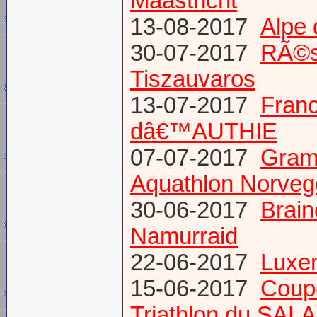
Maastricht
13-08-2017
Alpe 
30-07-2017
RÃ©s
Tiszauvaros
13-07-2017
Franc
dâ€™AUTHIE
07-07-2017
Gram
Aquathlon Norvege
30-06-2017
Brain
Namurraid
22-06-2017
Luxem
15-06-2017
Coup
Triathlon du SAL