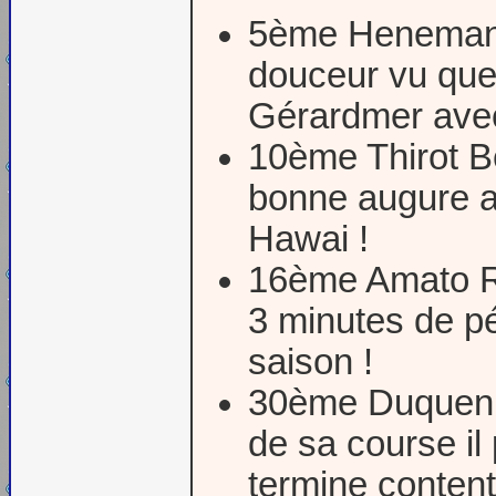
5ème Heneman G
douceur vu que c
Gérardmer avec
10ème Thirot Be
bonne augure av
Hawai !
16ème Amato Rap
3 minutes de pén
saison !
30ème Duquenn
de sa course il
termine content