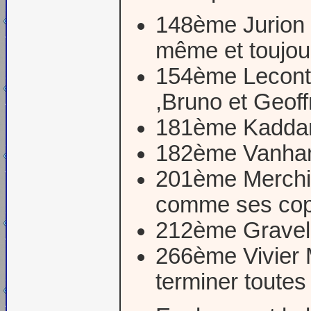
148ème Jurion 
même et toujour
154ème Lecont
,Bruno et Geoff
181ème Kaddari
182ème Vanha
201ème Merchie
comme ses cop
212ème Graveli
266ème Vivier M
terminer toutes