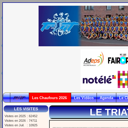
Les Chaufours 2026
Les Vidéos
Agenda
Le C
LES VISITES
LE TRI
Visites en 2025
:
62452
Visites en 2026
:
74711
Visites en Juil.
:
10925