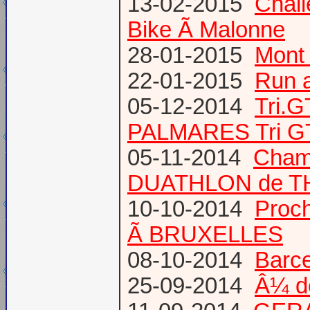
13-02-2015
Chal
Bike Ã Malonne
28-01-2015
Mont 
22-01-2015
Run a
05-12-2014
Tri.
PALMARES Tri GT
05-11-2014
Cham
DUATHLON de T
10-10-2014
Proc
Ã BRUXELLES
08-10-2014
Barce
25-09-2014
Â¼ d