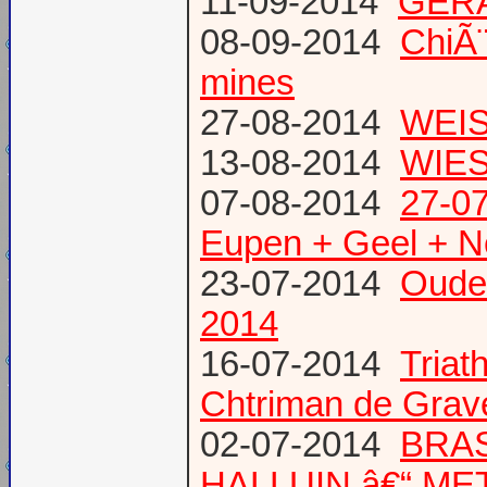
11-09-2014
GERA
08-09-2014
ChiÃ¨
mines
27-08-2014
WEIS
13-08-2014
WIES
07-08-2014
27-07
Eupen + Geel + N
23-07-2014
Oude
2014
16-07-2014
Triat
Chtriman de Gravel
02-07-2014
BRAS
HALLUIN â€“ ME