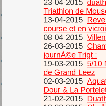
23-04-2015
duath
Triathlon de Mous
13-04-2015
Reven
course et en victoi
08-04-2015
Vill
26-03-2015
Champ
journÃ©e Trigt :
19-03-2015
5/10 
de Grand-Leez
02-03-2015
Aqua
Dour & La Portele
21-02-2015
Duath