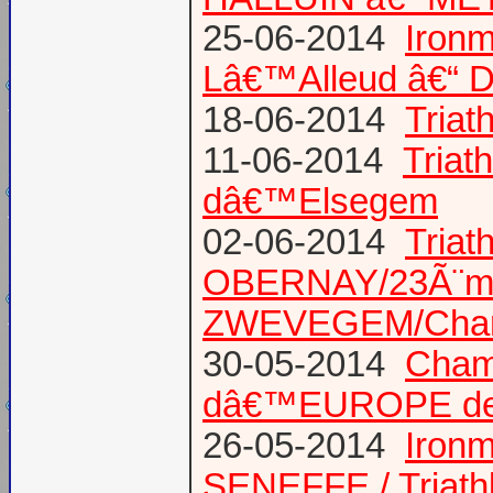
25-06-2014
Ironm
Lâ€™Alleud â€“ D
18-06-2014
Tria
11-06-2014
Triat
dâ€™Elsegem
02-06-2014
Triat
OBERNAY/23Ã¨me tr
ZWEVEGEM/Cham
30-05-2014
Champ
dâ€™EUROPE de T
26-05-2014
Iron
SENEFFE / Triath