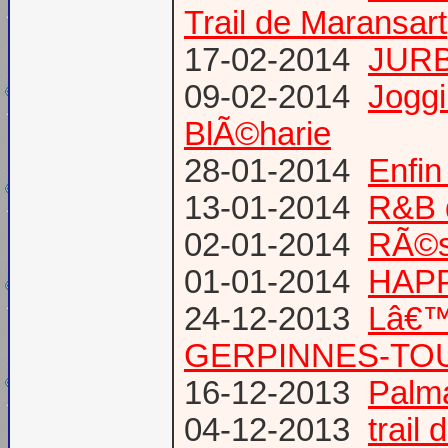
Trail de Maransart
17-02-2014
JURB
09-02-2014
Joggi
BlÃ©harie
28-01-2014
Enfin
13-01-2014
R&B 
02-01-2014
RÃ©su
01-01-2014
HAPP
24-12-2013
Lâ€™
GERPINNES-TO
16-12-2013
Palma
04-12-2013
trail