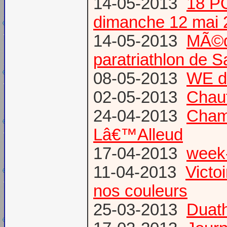
14-05-2013
18 P
dimanche 12 mai 
14-05-2013
MÃ©da
paratriathlon de 
08-05-2013
WE d
02-05-2013
Chau
24-04-2013
Champ
Lâ€™Alleud
17-04-2013
week-
11-04-2013
Victo
nos couleurs
25-03-2013
Duat