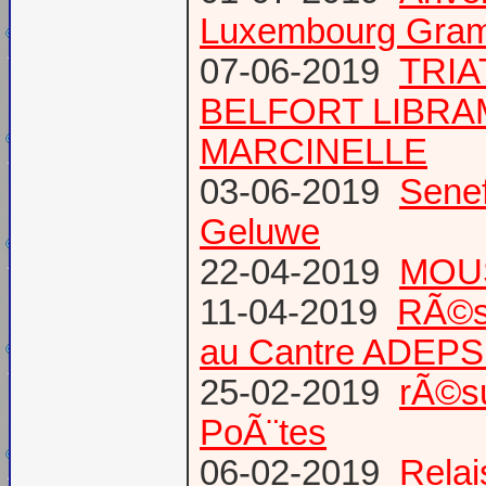
Luxembourg Gram
07-06-2019
TRIA
BELFORT LIBR
MARCINELLE
03-06-2019
Senef
Geluwe
22-04-2019
MOUS
11-04-2019
RÃ©s
au Cantre ADEP
25-02-2019
rÃ©su
PoÃ¨tes
06-02-2019
Relai