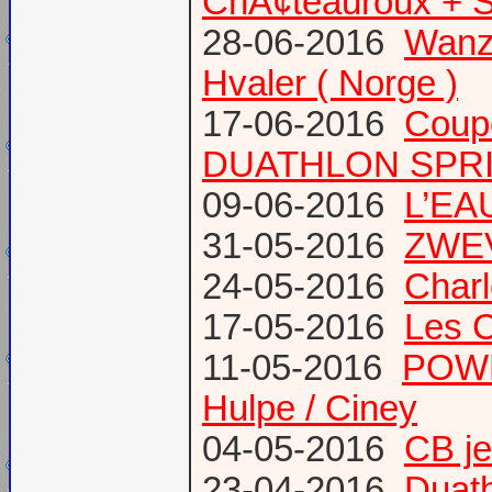
ChÃ¢teauroux + S
28-06-2016
Wanze
Hvaler ( Norge )
17-06-2016
Coup
DUATHLON SPRI
09-06-2016
L’EAU
31-05-2016
ZWE
24-05-2016
Charl
17-05-2016
Les 
11-05-2016
POWE
Hulpe / Ciney
04-05-2016
CB j
23-04-2016
Duat