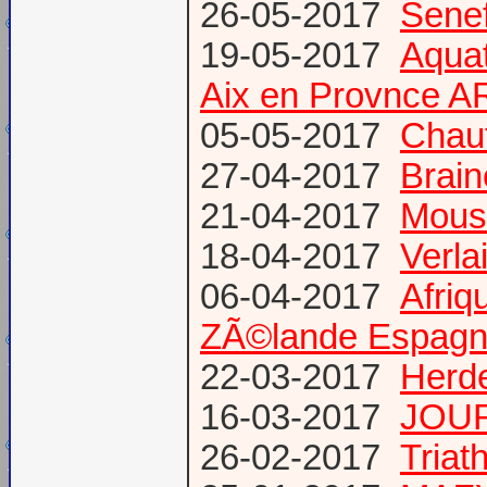
26-05-2017
Senef
19-05-2017
Aquat
Aix en Provnce A
05-05-2017
Chauf
27-04-2017
Brain
21-04-2017
Mous
18-04-2017
Verl
06-04-2017
Afriq
ZÃ©lande Espag
22-03-2017
Herde
16-03-2017
JOUR
26-02-2017
Triat