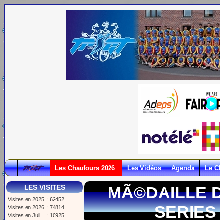
Les Chaufours 2026
Les Vidéos
Agenda
Le C
LES VISITES
MÃ©DAILLE 
Visites en 2025
:
62452
SERIES
Visites en 2026
:
74814
Visites en Juil.
:
10925