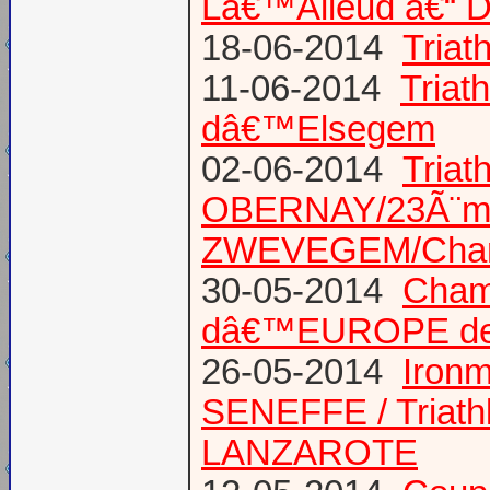
Lâ€™Alleud â€“ D
18-06-2014
Tria
11-06-2014
Triat
dâ€™Elsegem
02-06-2014
Triat
OBERNAY/23Ã¨me tr
ZWEVEGEM/Cham
30-05-2014
Champ
dâ€™EUROPE de T
26-05-2014
Iron
SENEFFE / Triath
LANZAROTE