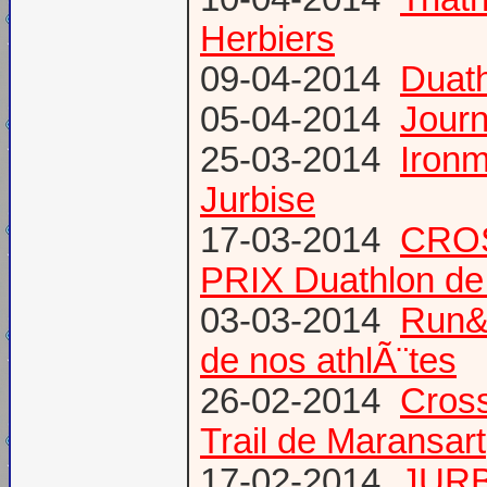
Herbiers
09-04-2014
Duat
05-04-2014
Journ
25-03-2014
Ironm
Jurbise
17-03-2014
CROS
PRIX Duathlon d
03-03-2014
Run&B
de nos athlÃ¨tes
26-02-2014
Cross
Trail de Maransart
17-02-2014
JURB