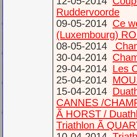
12-05-2014
Coup
Ruddervoorde
09-05-2014
Ce we
(Luxembourg) RO
08-05-2014
Champ
30-04-2014
Champ
29-04-2014
Les 
25-04-2014
MOUS
15-04-2014
Duath
CANNES /CHAM
Ã HORST / Duathl
Triathlon Ã QUA
10-04-2014
Triat