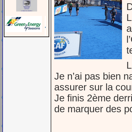
D
L
a
l
t
L
Je n’ai pas bien na
assurer sur la cou
Je finis 2ème derr
de marquer des po