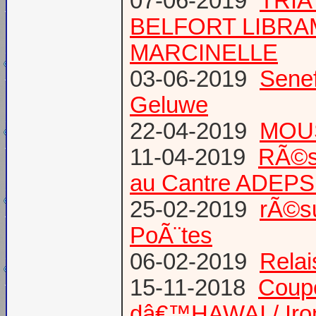
07-06-2019
TRIA
BELFORT LIBR
MARCINELLE
03-06-2019
Senef
Geluwe
22-04-2019
MOUS
11-04-2019
RÃ©s
au Cantre ADEP
25-02-2019
rÃ©su
PoÃ¨tes
06-02-2019
Relai
15-11-2018
Coup
dâ€™HAWAI / Iro