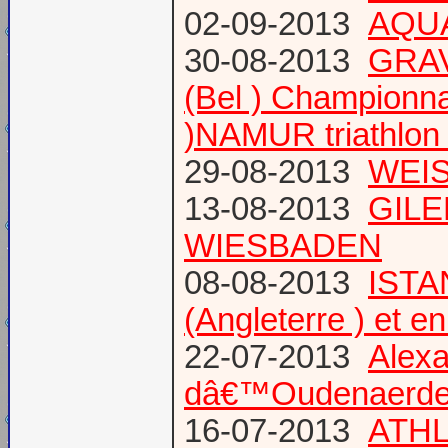
02-09-2013
AQUA
30-08-2013
GRAV
(Bel ) Championn
)NAMUR triathlon 
29-08-2013
WEIS
13-08-2013
GILE
WIESBADEN
08-08-2013
ISTA
(Angleterre ) et 
22-07-2013
Alexa
dâ€™Oudenaerd
16-07-2013
ATHL