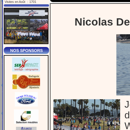
Visites en Août
:
1701
Nicolas D
NOS SPONSORS
J
d
W