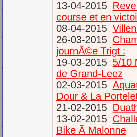
13-04-2015
Reven
course et en victoi
08-04-2015
Vill
26-03-2015
Champ
journÃ©e Trigt :
19-03-2015
5/10 
de Grand-Leez
02-03-2015
Aqua
Dour & La Portele
21-02-2015
Duath
13-02-2015
Chal
Bike Ã Malonne