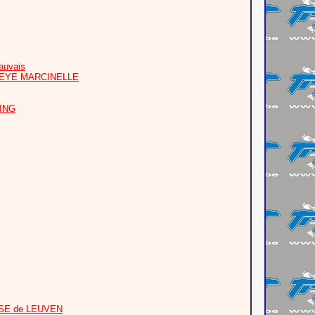
auvais
PEYE MARCINELLE
OING
OASE de LEUVEN