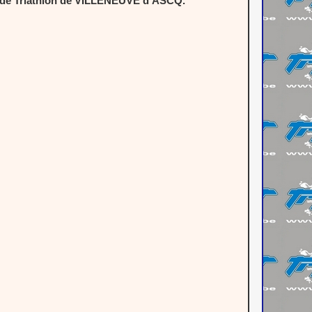
b de Triathlon de VILLENEUVE d’ASCQ.