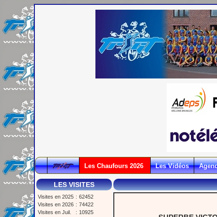
Les Chaufours 2026
Les Vidéos
Agen
LES VISITES
Visites en 2025
:
62452
Visites en 2026
:
74422
Visites en Juil.
:
10925