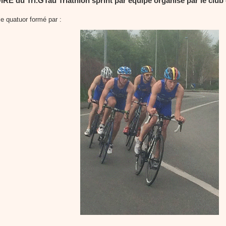
 du Tri.GTau Triathlon sprint par équipe organisé par le clu
le quatuor formé par :