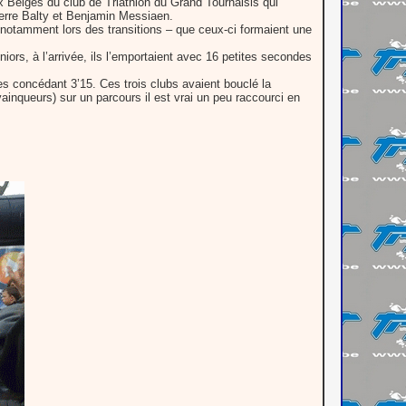
ux Belges du club de Triathlon du Grand Tournaisis qui
erre Balty et Benjamin Messiaen.
 notamment lors des transitions – que ceux-ci formaient une
iors, à l’arrivée, ils l’emportaient avec 16 petites secondes
es concédant 3’15. Ces trois clubs avaient bouclé la
ainqueurs) sur un parcours il est vrai un peu raccourci en