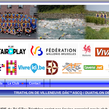
da
Le Club
Contact
TRIATHLON DE VILLENEUVE DÂ€™ASCQ / DUATHLON D