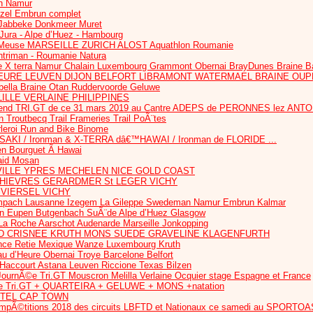
n Namur
ezel Embrun complet
Jabbeke Donkmeer Muret
 Jura - Alpe d’Huez - Hambourg
euse MARSEILLE ZURICH ALOST Aquathlon Roumanie
htriman - Roumanie Natura
 X terra Namur Chalain Luxembourg Grammont Obernai BrayDunes Braine B
HEURE LEUVEN DIJON BELFORT LIBRAMONT WATERMAEL BRAINE OU
bella Braine Otan Ruddervoorde Geluwe
ILLE VERLAINE PHILIPPINES
nd TRI.GT de ce 31 mars 2019 au Cantre ADEPS de PERONNES lez ANT
routbecq Trail Frameries Trail PoÃ¨tes
rleroi Run and Bike Binome
AKI / Ironman & X-TERRA dâ€™HAWAI / Ironman de FLORIDE ...
en Bourguet Ã Hawai
Raid Mosan
ILLE YPRES MECHELEN NICE GOLD COAST
 CHIEVRES GERARDMER St LEGER VICHY
 VIERSEL VICHY
ach Lausanne Izegem La Gileppe Swedeman Namur Embrun Kalmar
Eupen Butgenbach SuÃ¨de Alpe d’Huez Glasgow
a Roche Aarschot Audenarde Marseille Jonkopping
D CRISNEE KRUTH MONS SUEDE GRAVELINE KLAGENFURTH
nce Retie Mexique Wanze Luxembourg Kruth
au d’Heure Obernai Troye Barcelone Belfort
 Haccourt Astana Leuven Riccione Texas Bilzen
nÃ©e Tri.GT Mouscron Melilla Verlaine Ocquier stage Espagne et France
 Tri.GT + QUARTEIRA + GELUWE + MONS +natation
TTEL CAP TOWN
Ã©titions 2018 des circuits LBFTD et Nationaux ce samedi au SPORT