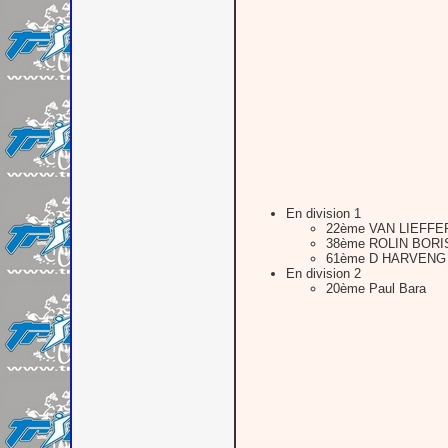
En division 1
22ème VAN LIEFFE
38ème ROLIN BORI
61ème D HARVENG
En division 2
20ème Paul Bara