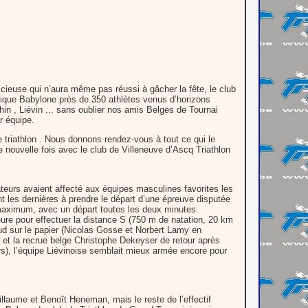
ieuse qui n’aura même pas réussi à gâcher la fête, le club
tique Babylone près de 350 athlètes venus d’horizons
in , Liévin ... sans oublier nos amis Belges de Tournai
r équipe.
riathlon . Nous donnons rendez-vous à tout ce qui le
ne nouvelle fois avec le club de Villeneuve d’Ascq Triathlon
sateurs avaient affecté aux équipes masculines favorites les
ent les dernières à prendre le départ d’une épreuve disputée
 maximum, avec un départ toutes les deux minutes.
ure pour effectuer la distance S (750 m de natation, 20 km
aud sur le papier (Nicolas Gosse et Norbert Lamy en
r et la recrue belge Christophe Dekeyser de retour après
, l’équipe Liévinoise semblait mieux armée encore pour
illaume et Benoît Heneman, mais le reste de l’effectif