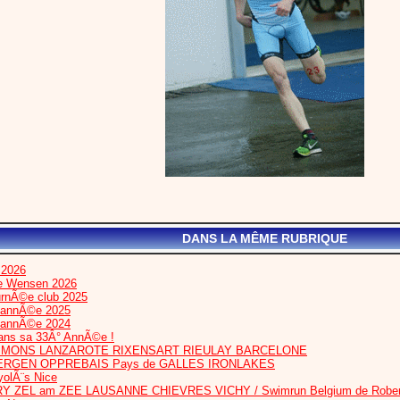
DANS LA MÊME RUBRIQUE
 2026
te Wensen 2026
urnÃ©e club 2025
l’annÃ©e 2025
l’annÃ©e 2024
dans sa 33Â° AnnÃ©e !
IS MONS LANZAROTE RIXENSART RIEULAY BARCELONE
ERGEN OPPREBAIS Pays de GALLES IRONLAKES
olÃ¨s Nice
RY ZEL am ZEE LAUSANNE CHIEVRES VICHY / Swimrun Belgium de Robert