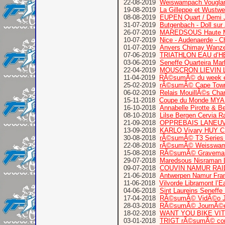
22-08-2019
Weiswampach Vougla
19-08-2019
La Gilleppe et Wustw
08-08-2019
EUPEN Quart / Demi 
31-07-2019
Butgenbach - Doll sur
26-07-2019
MAREDSOUS Haute M
10-07-2019
Nice - Audenaerde - C
01-07-2019
Anvers Chimay Wanze
07-06-2019
TRIATHLON EAU d’
03-06-2019
Seneffe Quarteira Mar
22-04-2019
MOUSCRON LIEVIN L
11-04-2019
RÃ©sumÃ© du week e
25-02-2019
rÃ©sumÃ© Cape Town T
06-02-2019
Relais MouillÃ©s Cha
15-11-2018
Coupe du Monde MYAS
16-10-2018
Annabelle Pirotte & B
08-10-2018
Lilse Bergen Cervia 
21-09-2018
OPPREBAIS LANEUV
13-09-2018
KARLO Vivary HUY
30-08-2018
rÃ©sumÃ© T3 Series
22-08-2018
rÃ©sumÃ© Weisswamp
15-08-2018
RÃ©sumÃ© Graveman 
29-07-2018
Maredsous Nisraman L
09-07-2018
COUVIN NAMUR RAI
21-06-2018
Antwerpen Namur Fra
11-06-2018
Vilvorde Libramont l’E
04-06-2018
Sint Laureins Seneffe
17-04-2018
RÃ©sumÃ© VidÃ©o Jour
28-03-2018
RÃ©sumÃ© JournÃ©e
18-02-2018
WANT YOU BIKE VI
03-01-2018
TRIGT rÃ©sumÃ© comp