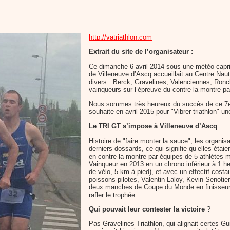
http://vatriathlon.com
Extrait du site de l’organisateur :
Ce dimanche 6 avril 2014 sous une météo capric
de Villeneuve d’Ascq accueillait au Centre Nau
divers : Berck, Gravelines, Valenciennes, Ronch
vainqueurs sur l’épreuve du contre la montre pa
Nous sommes très heureux du succès de ce 7e t
souhaite en avril 2015 pour "Vibrer triathlon" u
Le TRI GT s’impose à Villeneuve d’Ascq
Histoire de "faire monter la sauce", les organi
derniers dossards, ce qui signifie qu’elles étai
en contre-la-montre par équipes de 5 athlètes
Vainqueur en 2013 en un chrono inférieur à 1 he
de vélo, 5 km à pied), et avec un effectif cost
poissons-pilotes, Valentin Laloy, Kevin Senotie
deux manches de Coupe du Monde en finisseurs)
rafler le trophée.
Qui pouvait leur contester la victoire
?
Pas Gravelines Triathlon, qui alignait certes Gu