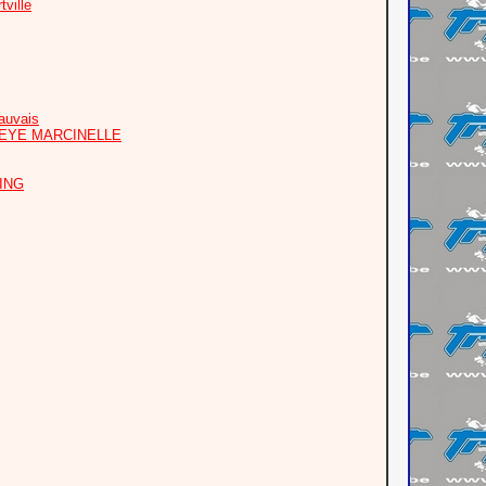
ville
auvais
PEYE MARCINELLE
OING