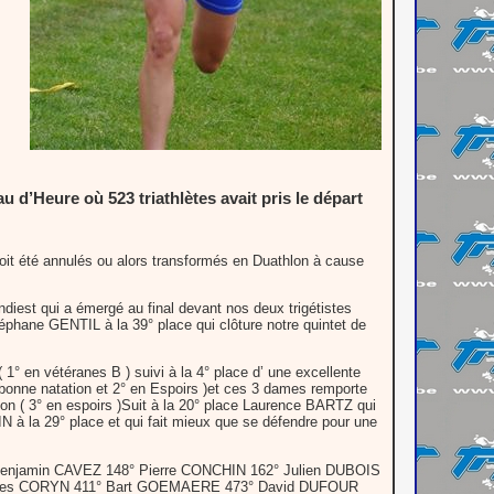
d’Heure où 523 triathlètes avait pris le départ
 soit été annulés ou alors transformés en Duathlon à cause
iest qui a émergé au final devant nos deux trigétistes
hane GENTIL à la 39° place qui clôture notre quintet de
1° en vétéranes B ) suivi à la 4° place d’ une excellente
onne natation et 2° en Espoirs )et ces 3 dames remporte
ion ( 3° en espoirs )Suit à la 20° place Laurence BARTZ qui
à la 29° place et qui fait mieux que se défendre pour une
enjamin CAVEZ 148° Pierre CONCHIN 162° Julien DUBOIS
ques CORYN 411° Bart GOEMAERE 473° David DUFOUR