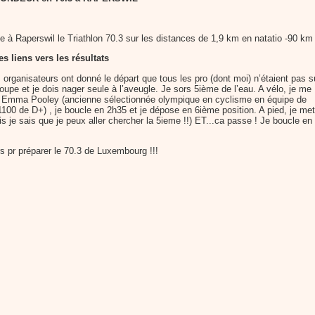
 à Raperswil le Triathlon 70.3 sur les distances de 1,9 km en natatio -90 km
s liens vers les résultats
es organisateurs ont donné le départ que tous les pro (dont moi) n’étaient pas s
e groupe et je dois nager seule à l’aveugle. Je sors 5ième de l’eau. A vélo, je me
 Emma Pooley (ancienne sélectionnée olympique en cyclisme en équipe de
+1100 de D+) , je boucle en 2h35 et je dépose en 6ième position. A pied, je me
 je sais que je peux aller chercher la 5ieme !!) ET...ca passe ! Je boucle en
 pr préparer le 70.3 de Luxembourg !!!