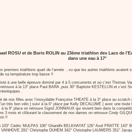
el ROSU et de Boris ROLIN au 23ème triathlon des Lacs de l’Eau 
dans une eau à 17°
es premiers triathlons quart de l’année ...vu que les autres triathlons avaient
 de sa température trop basse !!
sté à une belle épreuve dominé par 4 à 5 concurrents et où c’est Thomas Vand
trouve à la 13° place Paul BARA ,puis 30° Baptiste KESTELIJN et c’est Stép
Interéquipes .
é de nos filles avec l’inoxydable Françoise THEATE à la 3° place au scratch ( 
très bon vélo ) suivi à la 6° place par Kelly DECALUWE ( avec une toute b
. à la 9° place on retrouve Sigrid JONNIAUX qui revient bien dans la compétit
3 mois et clôturant le classement de nos dames on retrouve Cindy GILQUIN 
on !!
s
103° Cédric MULPAS 106° Ghandhi BELKHAYAT 126° Axel PRATTE 143° B
ry VANHOVE 291° Christophe DUHEM 342° Christophe LAUWERS 351° Jac