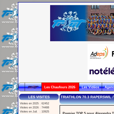
Les Chaufours 2026
Les Vidéos
Agen
LES VISITES
TRIATHLON 70.3 RAPERSWIL 
Visites en 2025
:
62452
Visites en 2026
:
74488
Visites en Juil.
:
10925
Premier TOP 5 pour Alexandra