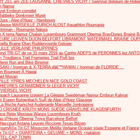
RY ZEL am ZEE LAUSANNE CHIEVRES VICHY / Swimrun Belgium de Robert
n Namur
ezel Embrun complet
Jabbeke Donkmeer Muret
 Jura - Alpe d’Huez - Hambourg
euse MARSEILLE ZURICH ALOST Aquathlon Roumanie
htriman - Roumanie Natura
 X terra Namur Chalain Luxembourg Grammont Obernai BrayDunes Braine B
HEURE LEUVEN DIJON BELFORT LIBRAMONT WATERMAEL BRAINE OU
bella Braine Otan Ruddervoorde Geluwe
ILLE VERLAINE PHILIPPINES
nd TRI.GT de ce 31 mars 2019 au Cantre ADEPS de PERONNES lez ANT
routbecq Trail Frameries Trail PoÃ¨tes
rleroi Run and Bike Binome
AKI / Ironman & X-TERRA dâ€™HAWAI / Ironman de FLORIDE ...
en Bourguet Ã Hawai
Raid Mosan
ILLE YPRES MECHELEN NICE GOLD COAST
 CHIEVRES GERARDMER St LEGER VICHY
 VIERSEL VICHY
ach Lausanne Izegem La Gileppe Swedeman Namur Embrun Kalmar
Eupen Butgenbach SuÃ¨de Alpe d’Huez Glasgow
a Roche Aarschot Audenarde Marseille Jonkopping
D CRISNEE KRUTH MONS SUEDE GRAVELINE KLAGENFURTH
nce Retie Mexique Wanze Luxembourg Kruth
au d’Heure Obernai Troye Barcelone Belfort
 Haccourt Astana Leuven Riccione Texas Bilzen
nÃ©e Tri.GT Mouscron Melilla Verlaine Ocquier stage Espagne et France
 Tri.GT + QUARTEIRA + GELUWE + MONS +natation
TTEL CAP TOWN