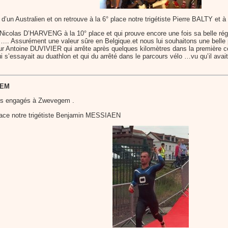
re d’un Australien et on retrouve à la 6° place notre trigétiste Pierre BALTY
e Nicolas D’HARVENG à la 10° place et qui prouve encore une fois sa belle r
0 ° ….. Assurément une valeur sûre en Belgique.et nous lui souhaitons une bel
ur Antoine DUVIVIER qui arrête après quelques kilomètres dans la première cou
i s’essayait au duathlon et qui du arrêté dans le parcours vélo …vu qu’il avait 
GEM
tes engagés à Zwevegem .
lace notre trigétiste Benjamin MESSIAEN