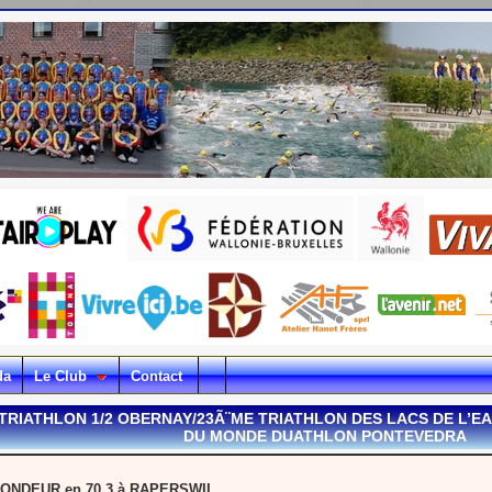
da
Le Club
Contact
/TRIATHLON 1/2 OBERNAY/23Ã¨ME TRIATHLON DES LACS DE L
DU MONDE DUATHLON PONTEVEDRA
 TONDEUR en 70.3 à RAPERSWIL