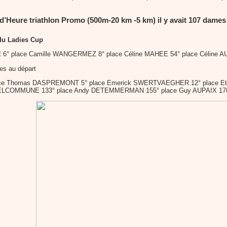
d’Heure triathlon Promo (500m-20 km -5 km) il y avait 107 dame
du Ladies Cup
E
6° place Camille WANGERMEZ 8° place Céline MAHEE 54° place Céline A
tes au départ
ace Thomas DASPREMONT 5° place Emerick SWERTVAEGHER 12° place Eti
 DELCOMMUNE 133° place Andy DETEMMERMAN 155° place Guy AUPAIX 17