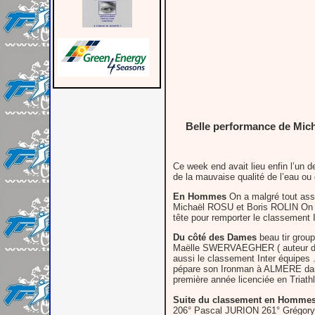
Belle performance de Micha
Ce week end avait lieu enfin l’un d
de la mauvaise qualité de l’eau ou
En Hommes
On a malgré tout assi
Michaël ROSU et Boris ROLIN On re
tête pour remporter le classement 
Du côté des Dames
beau tir group
Maëlle SWERVAEGHER ( auteur d’un 
aussi le classement Inter équipes 
pépare son Ironman à ALMERE dans 
première année licenciée en Triathl
Suite du classement en Homme
206° Pascal JURION 261° Grégo