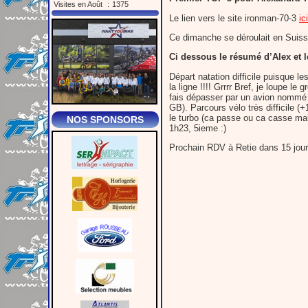
Visites en Août
:
1375
Le lien vers le site ironman-70-3
ici
Ce dimanche se déroulait en Suisse
Ci dessous le résumé d’Alex et le
Départ natation difficile puisque l
la ligne !!!! Grrrr Bref, je loupe l
fais dépasser par un avion nommé
GB). Parcours vélo très difficile (
le turbo (ca passe ou ca casse mais
NOS SPONSORS
1h23, 5ieme :)
Prochain RDV à Retie dans 15 jours