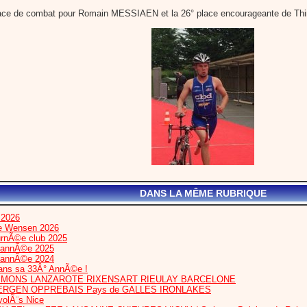
lace de combat pour Romain MESSIAEN et la 26° place encourageante de T
DANS LA MÊME RUBRIQUE
 2026
te Wensen 2026
urnÃ©e club 2025
l’annÃ©e 2025
l’annÃ©e 2024
dans sa 33Â° AnnÃ©e !
IS MONS LANZAROTE RIXENSART RIEULAY BARCELONE
ERGEN OPPREBAIS Pays de GALLES IRONLAKES
olÃ¨s Nice