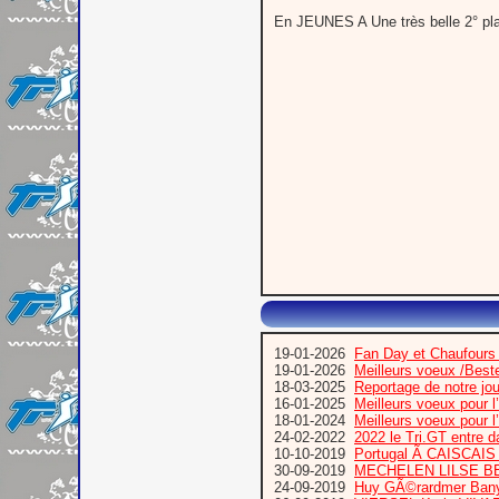
En JEUNES A Une très belle 2° p
19-01-2026
Fan Day et Chaufours
19-01-2026
Meilleurs voeux /Bes
18-03-2025
Reportage de notre jo
16-01-2025
Meilleurs voeux pour 
18-01-2024
Meilleurs voeux pour 
24-02-2022
2022 le Tri.GT entre 
10-10-2019
Portugal Ã CAISCA
30-09-2019
MECHELEN LILSE B
24-09-2019
Huy GÃ©rardmer Bany