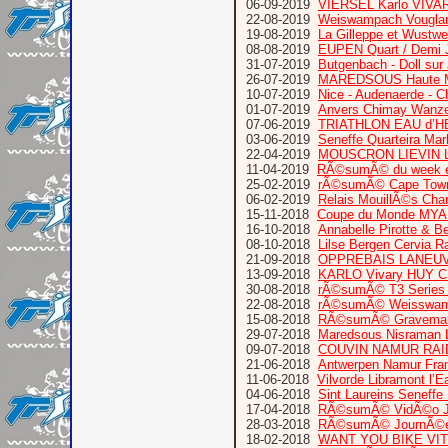
06-09-2019
VIERSEL Karlo VIVA
22-08-2019
Weiswampach Vougla
19-08-2019
La Gilleppe et Wustw
08-08-2019
EUPEN Quart / Demi 
31-07-2019
Butgenbach - Doll sur
26-07-2019
MAREDSOUS Haute M
10-07-2019
Nice - Audenaerde - C
01-07-2019
Anvers Chimay Wanze
07-06-2019
TRIATHLON EAU d’
03-06-2019
Seneffe Quarteira Mar
22-04-2019
MOUSCRON LIEVIN L
11-04-2019
RÃ©sumÃ© du week e
25-02-2019
rÃ©sumÃ© Cape Town T
06-02-2019
Relais MouillÃ©s Cha
15-11-2018
Coupe du Monde MYAS
16-10-2018
Annabelle Pirotte & B
08-10-2018
Lilse Bergen Cervia 
21-09-2018
OPPREBAIS LANEUV
13-09-2018
KARLO Vivary HUY
30-08-2018
rÃ©sumÃ© T3 Series
22-08-2018
rÃ©sumÃ© Weisswamp
15-08-2018
RÃ©sumÃ© Graveman 
29-07-2018
Maredsous Nisraman L
09-07-2018
COUVIN NAMUR RAI
21-06-2018
Antwerpen Namur Fra
11-06-2018
Vilvorde Libramont l’E
04-06-2018
Sint Laureins Seneffe
17-04-2018
RÃ©sumÃ© VidÃ©o Jour
28-03-2018
RÃ©sumÃ© JournÃ©e
18-02-2018
WANT YOU BIKE VI