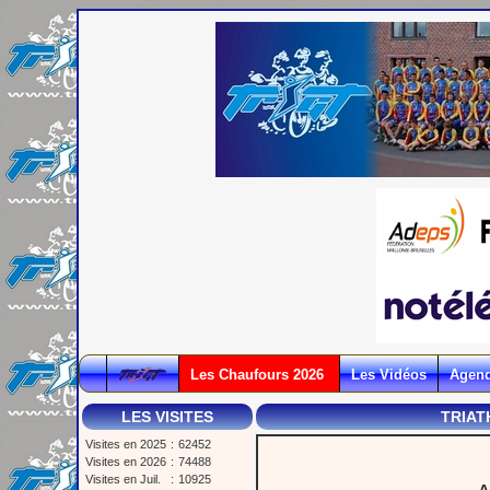
Les Chaufours 2026
Les Vidéos
Agen
LES VISITES
TRIAT
Visites en 2025
:
62452
Visites en 2026
:
74488
Visites en Juil.
:
10925