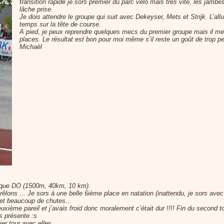
transition rapide je sors premier du parc vélo mais très vite, les jamb
lâche prise.
Je dois attendre le groupe qui suit avec Dekeyser, Mets et Strijk. L’al
temps sur la tête de course.
A pied, je peux reprendre quelques mecs du premier groupe mais il m
places. Le résultat est bon pour moi même s’il reste un goût de trop p
Michaël
ique DO (1500m, 40km, 10 km).
grêlons ... Je sors à une belle 6ième place en natation (inattendu, je sors av
et beaucoup de chutes...
euxième pareil et j’avais froid donc moralement c’était dur !!!! Fin du second t
rs présente :s
ier tour avec elles.