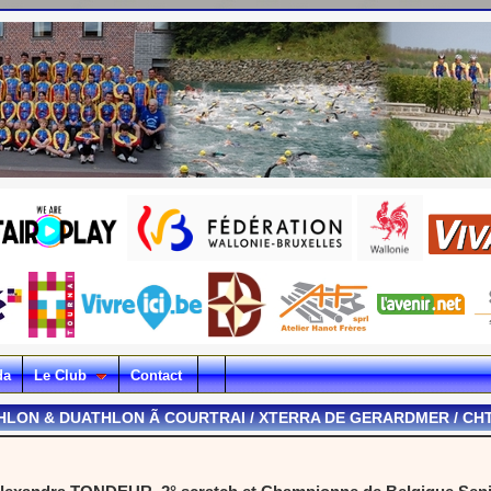
da
Le Club
Contact
HLON & DUATHLON Ã COURTRAI / XTERRA DE GERARDMER / CHTR