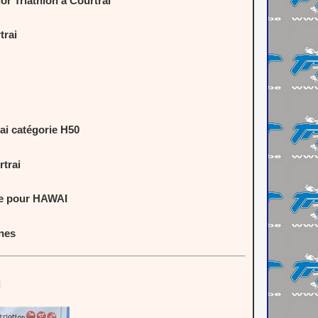
 Triathlon à Courtrai
trai
ai catégorie H50
trai
fie pour HAWAI
nes
i