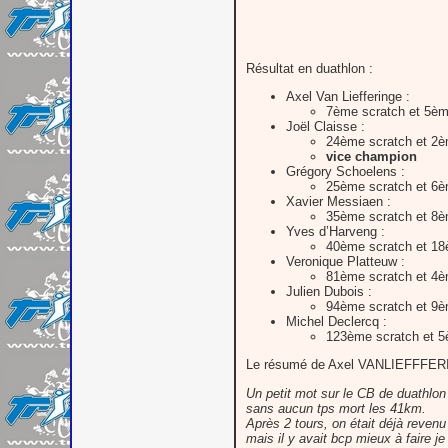
Résultat en duathlon :
Axel Van Liefferinge :
7ème scratch et 5èm
Joël Claisse :
24ème scratch et 2è
vice champion
Grégory Schoelens :
25ème scratch et 6è
Xavier Messiaen :
35ème scratch et 8è
Yves d’Harveng :
40ème scratch et 18
Veronique Platteuw :
81ème scratch et 4è
Julien Dubois :
94ème scratch et 9
Michel Declercq :
123ème scratch et 5
Le résumé de Axel VANLIEFFFER
Un petit mot sur le CB de duathlon
sans aucun tps mort les 41km.
Après 2 tours, on était déjà revenu
mais il y avait bcp mieux à faire je