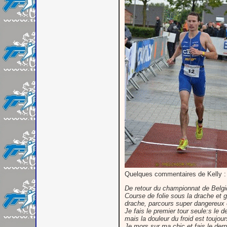
Quelques commentaires de Kelly :
De retour du championnat de Belg
Course de folie sous la drache et 
drache, parcours super dangereux 
Je fais le premier tour seule:s le d
mais la douleur du froid est toujou
Je mors sur ma chic et fais le dern