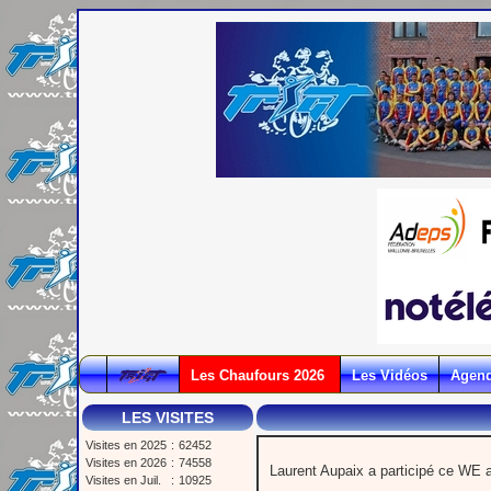
Les Chaufours 2026
Les Vidéos
Agen
LES VISITES
Visites en 2025
:
62452
Visites en 2026
:
74558
Laurent Aupaix a participé ce WE 
Visites en Juil.
:
10925