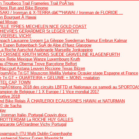
routbecq Trail Frameries Trail PoÃ¨tes
rleroi Run and Bike Binome
AKI / Ironman & X-TERRA dâ€™HAWAI / Ironman de FLORIDE ...
en Bourguet Ã Hawai
Raid Mosan
ILLE YPRES MECHELEN NICE GOLD COAST
 CHIEVRES GERARDMER St LEGER VICHY
 VIERSEL VICHY
ach Lausanne Izegem La Gileppe Swedeman Namur Embrun Kalmar
Eupen Butgenbach SuÃ¨de Alpe d’Huez Glasgow
a Roche Aarschot Audenarde Marseille Jonkopping
D CRISNEE KRUTH MONS SUEDE GRAVELINE KLAGENFURTH
nce Retie Mexique Wanze Luxembourg Kruth
au d’Heure Obernai Troye Barcelone Belfort
 Haccourt Astana Leuven Riccione Texas Bilzen
nÃ©e Tri.GT Mouscron Melilla Verlaine Ocquier stage Espagne et France
 Tri.GT + QUARTEIRA + GELUWE + MONS +natation
TTEL CAP TOWN
Ã©titions 2018 des circuits LBFTD et Nationaux ce samedi au SPORT
mpion de Belgique / 1 X Europe / 1 Vice mondial 2017
ortive 2018
and Bike Relais Ã CHARLEROI ECAUSSINES HAWAI et NATURMAN
© de Sacha
ulay
- Ironman Italie- Portugal-Couvin.docx
 ROTTERDAM La ROCHE HUY GALLES
anzarote GÃ©rardmer Vichy Portugal
sswampach ITU Multi Dublin Copenhaghe
uustwezel Namur Eupen Maastricht