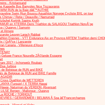
reins - Kristiansand
Kappelle Bos Banyoles Nice Tiszauvaros
 / SWIM RUN de la Baie dâ€™AUTHIE
aveline Swim Riun Boussu Aquathlon Norvege Cycliste BXL on tour
ks Chimay / Retie / Deauville / Namurraid
buhel Kortrijk Sapins Kruth
AMUR en XTERRA-Demi Triathlon du SALAGOU Triathlon NorvÃ¨ge
ke / Oupeye / Samorin
 et Almere
nzarote Leuven Larach Rabbat
uathlon Frasnes - VTT Endurance Aix en Provnce ARTEM Triathlon demi CHO
ix / GrÃªce / Lanzarote
ran Canaria - Villeneuve d’Ascq
nes
ARTENAY
ai Geluwe France Nouvelle ZÃ©lande Espagne
rt
rs 2017 - Irchonwelz Roubaix
 Dua Jurbise
 de Belgique de RUN and BIKE
s de Belgique de RUN and BIKE Famille
Ã AGADIR
 Cross Duathlon de WETTEREN
ANYA (Turquie) / X TERRA Hawai
Hawai- Naturman du VERDON -Rixensart
LILSE Bergen - Mallorque - Oupeye
 La ROCHE / TORHOUT
HIEVRES / GERARDMER / BELMAN Ã Spa â€“Francorchamps
mpach - Vliersel et Vichy