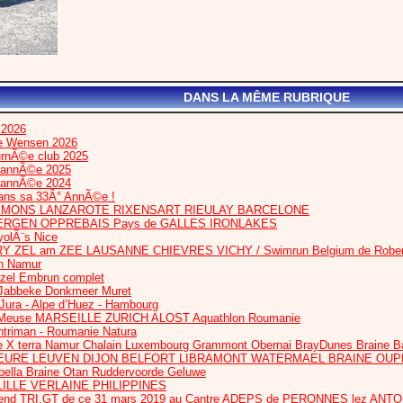
DANS LA MÊME RUBRIQUE
 2026
te Wensen 2026
urnÃ©e club 2025
l’annÃ©e 2025
l’annÃ©e 2024
dans sa 33Â° AnnÃ©e !
IS MONS LANZAROTE RIXENSART RIEULAY BARCELONE
ERGEN OPPREBAIS Pays de GALLES IRONLAKES
olÃ¨s Nice
RY ZEL am ZEE LAUSANNE CHIEVRES VICHY / Swimrun Belgium de Robert
n Namur
ezel Embrun complet
Jabbeke Donkmeer Muret
 Jura - Alpe d’Huez - Hambourg
euse MARSEILLE ZURICH ALOST Aquathlon Roumanie
htriman - Roumanie Natura
 X terra Namur Chalain Luxembourg Grammont Obernai BrayDunes Braine B
HEURE LEUVEN DIJON BELFORT LIBRAMONT WATERMAEL BRAINE OU
bella Braine Otan Ruddervoorde Geluwe
ILLE VERLAINE PHILIPPINES
nd TRI.GT de ce 31 mars 2019 au Cantre ADEPS de PERONNES lez ANT