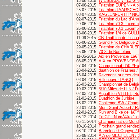
13-08-2015
WIESBADEN - La Gil
07-08-2015
Triathlon EUPEN - A
25-07-2015
Triathlon d’AARSCHO
08-07-2015
KAGLENFURTH / NIC
02-07-2015
Triathlon du Lac d’An
29-06-2015
Triathlon 70.3 Luxem
26-06-2015
Triathlon 70.3 Luxemb
18-06-2015
Triathlon 1/4 de GUL
11-06-2015
CB Triathlon de L’eau 
05-06-2015
Grand Prix Belgiq
29-05-2015
Triathlon de CHARLE
25-05-2015
70.3 de Barcelone
11-05-2015
Aix en Provence/ Lâ
08-05-2015
AIX en PROVENCE â€“
27-04-2015
Championnat dâ€™Euro
23-04-2015
duathlon de Frasnes /
13-04-2015
Revenons sur ces deux
08-04-2015
Villeneuve d’ASCQ
26-03-2015
Championnat de Belgiq
19-03-2015
5/10 Miles de LLN / D
02-03-2015
Aquathlon VITTEL, Ru
21-02-2015
Duathlon de Jurbise
13-02-2015
Challenge BW / Champ
28-01-2015
Mont Saint-Aubert / 
22-01-2015
Run and Bike de lâ€™
05-12-2014
Tri.GT : NumÃ©ro 1 
05-11-2014
Championnat du Mon
10-10-2014
Prochain grand ren
08-10-2014
Barcelone / Oupeye / R
25-09-2014
Â¼ de MECHELEN / 