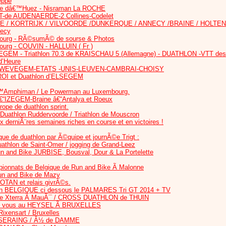
eppe
lpe dâ€™Huez - Nisraman La ROCHE
T-de AUDENAERDE-2 Collines-Codelet
E / KORTRIJK / VILVOORDE /DUNKERQUE / ANNECY /BRAINE / HOLTEN
necy
bourg - RÃ©sumÃ© de sourse & Photos
ourg - COUVIN - HALLUIN ( Fr )
LEGEM - Triathlon 70.3 de KRAISCHAU 5 (Allemagne) - DUATHLON -VTT des 
d’Heure
ue ZWEVEGEM-ETATS -UNIS-LEUVEN-CAMBRAI-CHOISY
ROI et Duathlon d’ELSEGEM
€™Amphiman / Le Powerman au Luxembourg.
IZEGEM-Braine â€“Antalya et Roeux
pe de duathlon sprint.
 Duathlon Ruddervoorde / Triathlon de Mouscron
 derniÃ¨res semaines riches en course et en victoires !
ue de duathlon par Ã©quipe et journÃ©e Trigt :
uathlon de Saint-Omer / jogging de Grand-Leez
n and Bike JURBISE, Bousval, Dour & La Portelette
ionnats de Belgique de Run and Bike Ã Malonne
Run and Bike de Mazy
OTAN et relais givrÃ©s.
en BELGIQUE ci dessous le PALMARES Tri GT 2014 + TV
de Xterra Ã MauÃ¯ / CROSS DUATHLON de THUIN
dez vous au HEYSEL Ã BRUXELLES
ixensart / Bruxelles
SERAING / Â½ de DAMME