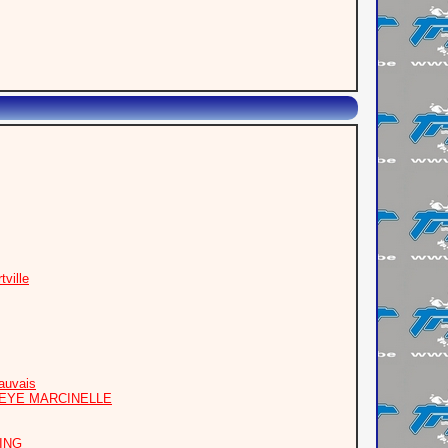
ville
auvais
PEYE MARCINELLE
OING