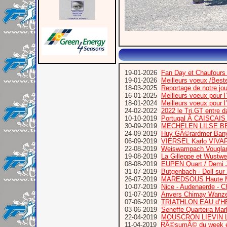
19-01-2026
Fan Day et Chaufours
19-01-2026
Meilleurs voeux /Bes
18-03-2025
Reportage de notre jo
16-01-2025
Meilleurs voeux pour 
18-01-2024
Meilleurs voeux pour 
24-02-2022
2022 le Tri.GT entre 
10-10-2019
Portugal Ã CAISCA
30-09-2019
MECHELEN LILSE B
24-09-2019
Huy GÃ©rardmer Bany
06-09-2019
VIERSEL Karlo VIVA
22-08-2019
Weiswampach Vougla
19-08-2019
La Gilleppe et Wustw
08-08-2019
EUPEN Quart / Demi 
31-07-2019
Butgenbach - Doll sur
26-07-2019
MAREDSOUS Haute M
10-07-2019
Nice - Audenaerde - C
01-07-2019
Anvers Chimay Wanze
07-06-2019
TRIATHLON EAU d’
03-06-2019
Seneffe Quarteira Mar
22-04-2019
MOUSCRON LIEVIN L
11-04-2019
RÃ©sumÃ© du week e