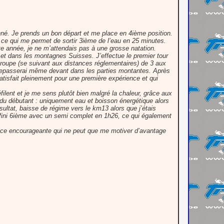
nné. Je prends un bon départ et me place en 4ième position.
 ce qui me permet de sortir 3ième de l’eau en 25 minutes.
te année, je ne m’attendais pas à une grosse natation.
h et dans les montagnes Suisses. J’effectue le premier tour
groupe (se suivant aux distances réglementaires) de 3 aux
e repasserai même devant dans les parties montantes. Après
tisfait pleinement pour une première expérience et qui
ilent et je me sens plutôt bien malgré la chaleur, grâce aux
 du débutant : uniquement eau et boisson énergétique alors
sultat, baisse de régime vers le km13 alors que j’étais
 fini 6ième avec un semi complet en 1h26, ce qui également
nce encourageante qui ne peut que me motiver d’avantage
.