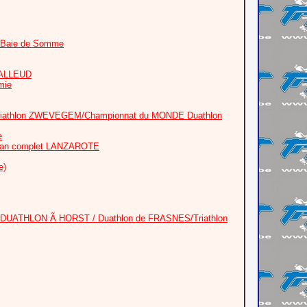
+ Baie de Somme
™ALLEUD
mie
e/Triathlon ZWEVEGEM/Championnat du MONDE Duathlon
e
nman complet LANZAROTE
e)
DUATHLON Ã HORST / Duathlon de FRASNES/Triathlon