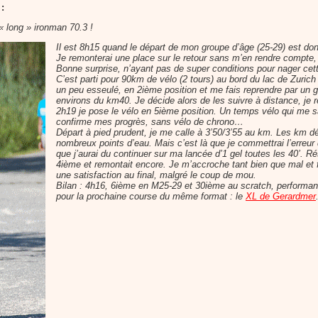
:
« long » ironman 70.3 !
Il est 8h15 quand le départ de mon groupe d’âge (25-29) est do
Je remonterai une place sur le retour sans m’en rendre compte,
Bonne surprise, n’ayant pas de super conditions pour nager cet
C’est parti pour 90km de vélo (2 tours) au bord du lac de Zuric
un peu esseulé, en 2ième position et me fais reprendre par un 
environs du km40. Je décide alors de les suivre à distance, j
2h19 je pose le vélo en 5ième position. Un temps vélo qui me sa
confirme mes progrès, sans vélo de chrono…
Départ à pied prudent, je me calle à 3’50/3’55 au km. Les km déf
nombreux points d’eau. Mais c’est là que je commettrai l’erreur
que j’aurai du continuer sur ma lancée d’1 gel toutes les 40’. Ré
4ième et remontait encore. Je m’accroche tant bien que mal et
une satisfaction au final, malgré le coup de mou.
Bilan : 4h16, 6ième en M25-29 et 30ième au scratch, performa
pour la prochaine course du même format : le
XL de Gerardmer