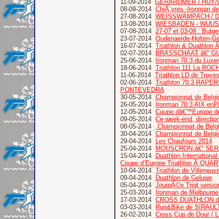
11-09-2014
GERARDMER / HUY/C
08-09-2014
ChiÃ¨vres -Ironman d
27-08-2014
WEISSWAMPACH / Du
13-08-2014
WIESBADEN - WUUS
07-08-2014
27-07 et 03-08 : But
23-07-2014
Oudenaerde-Holten-Ge
16-07-2014
Triathlon & Duathlon Ã
02-07-2014
BRASSCHAAT â€“ GU
25-06-2014
Ironman 70.3 du Luxe
18-06-2014
Triathlon 111 La RO
11-06-2014
Triathlon LD de Troye
02-06-2014
Triathlon 70.3 RAPER
PONTEVEDRA
30-05-2014
Championnat de Belg
26-05-2014
Ironman 70.3 AIX en
12-05-2014
Coupe dâ€™Europe de 
09-05-2014
Ce week-end, direct
08-05-2014
Championnat de Belgi
30-04-2014
Championnat de Belgiq
29-04-2014
Les Chaufours 2014
25-04-2014
MOUSCRON â€“ SERA
15-04-2014
Duathlon Internati
Coupe d’Europe Triathlon Ã QUA
10-04-2014
Triathlon de Villeneu
09-04-2014
Duathlon de Geluwe
05-04-2014
JournÃ©e Trigt versio
25-03-2014
Ironman de Melbourne
17-03-2014
CROSS DUATHLON des 
03-03-2014
Run&Bike de SIRAULT :
26-02-2014
Cross Cup de Dour / La