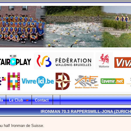
da
Le Club
Contact
IRONMAN 70.3 RAPPERSWILL-JONA (ZURICH
au half Ironman de Suisse.