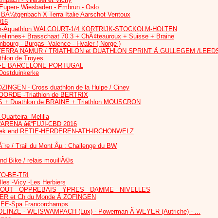
 Eupen- Wiesbaden - Embrun - Oslo
Ã¼tgenbach X Terra Italie Aarschot Ventoux
016
r-Aquathlon WALCOURT-1/4 KORTRIJK-STOCKOLM-HOLTEN
elinnes+ Brasschaat 70.3 + ChÃ¢teauroux + Suisse + Braine
ourg - Burgas -Valence - Hvaler ( Norge )
TERRA NAMUR / TRIATHLON et DUATHLON SPRINT Ã GULLEGEM /LEED
thlon de Troyes
E BARCELONE PORTUGAL
 Oostduinkerke
EN - Cross duathlon de la Hulpe / Ciney
ORDE -Triathlon de BERTRIX
S + Duathlon de BRAINE + Triathlon MOUSCRON
arteira -Melilla
ARENA â€“FUJI-CBD 2016
ek end RETIE-HERDEREN-ATH-IRCHONWELZ
Ã¨re / Trail du Mont Âµ : Challenge du BW
nd Bike / relais mouillÃ©s
TO-BE-TRI
lles -Vicy -Les Herbiers
OUT - OPPREBAIS - YPRES - DAMME - NIVELLES
MER et Ch du Monde Ã ZOFINGEN
SEE-Spa Francorchamps
EINZE - WEISWAMPACH (Lux) - Powerman Ã WEYER (Autriche) - ...