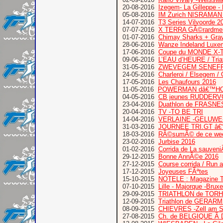
20-08-2016
Izegem- La Gilleppe -
05-08-2016
IM Zurich NISRAMAN B
14-07-2016
T3 Series Vilvoorde 2
07-07-2016
X TERRA GÃ©rardme
01-07-2016
Chimay Sharks + Grav
28-06-2016
Wanze Indeland Luxemb
17-06-2016
Coupe du MONDE X-
09-06-2016
L’EAU d’HEURE / Tria
31-05-2016
ZWEVEGEM SENEFF
24-05-2016
Charleroi / Elsegem /
17-05-2016
Les Chaufours 2016
11-05-2016
POWERMAN dâ€™HOZING
04-05-2016
CB jeunes RUDDERVO
23-04-2016
Duathlon de FRASNE
20-04-2016
TV -TO BE TRI
14-04-2016
VERLAINE -GELUWE-Qu
31-03-2016
JOURNEE TRI.GT â€“
18-03-2016
RÃ©sumÃ© de ce we
23-02-2016
Jurbise 2016
01-02-2016
Corrida de La sauveni
29-12-2015
Bonne AnnÃ©e 2016
27-12-2015
Course corrida / Run a
17-12-2015
Joyeuses FÃªtes
15-10-2015
NOTELE : Magazine 
07-10-2015
Lille - Majorque -Bruxe
29-09-2015
TRIATHLON de TORH
12-09-2015
Triathlon de GERAR
08-09-2015
CHIEVRES -Zell am 
27-08-2015
Ch. de BELGIQUE Ã D