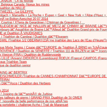
ANADA : Ch du Monde
e Belgique Canada -Noeux les mines
athlon de HALLE
TWEZEL - La GILEPPE
genbach + Marseille + La Roche + Eupen + Geel + New York + l’Alpe d’Huez 
nÃ¨ve-Bolton-Aerschot 20 07 2014
 Courtrai / XTerra de Gerardmer / Chtriman de Gravelines / ...
LLEGEM â€“ NICE â€“ HALLUIN â€“ METZ â€“ CHIMAY â€“ BRAINE Lâ€
mbourg â€“ Aquathlon de Braine Lâ€™Alleud â€“ Duathlon Grand prix de Four
CHE et Duathlon Ã VAUDIGNIES
s / Triathlon de Cambrai / Duathlon dâ€™Elsegem
SWIL /Triathlon 1/2 OBERNAY/23Ã¨me triathlon des Lacs de l’Eau d’Heur
ique Mixte Teams / Coupe dâ€™EUROPE de Triathlon Ã BRNO en TchÃ©qui
PROVENCE / Duathlon de SENEFFE / Triathlon 111 de BILZEN et lâ€™ Iro
Vierzon (FRA) / Duathlon de Ruddervoorde
ion LILLE (Anvers) DIEKIRCH (Luxembourg) ROEUX (France) CAMPOS (Franc
que Triathlon Team
ue de duathlon senior
ING â€“ BERTRIX
onal EISCHWEILER /Triathlon de CANNES /CHAMPIONNAT Dâ€™EUROPE DE 
RTEIRA/
ve Dâ€™Ascq / Duathlon des Herbiers
n 2014
 / Jogging de lâ€™amitiÃ© de Jurbise
tailleurs de pierre / GRAND PRIX Duathlon de St OMER
nouvelle de belle performance de nos athlÃ¨tes
 portelette / challenge Acrho / Trail de Maransart