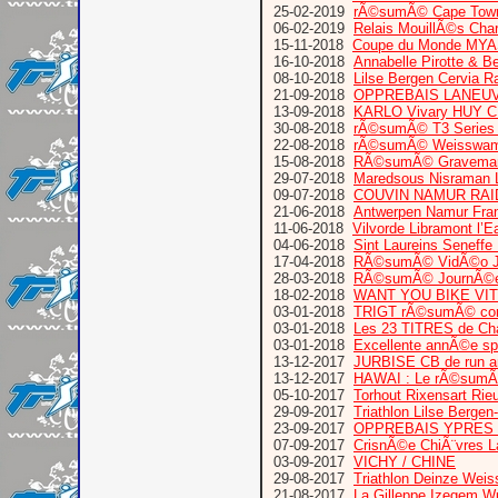
25-02-2019
rÃ©sumÃ© Cape Town T
06-02-2019
Relais MouillÃ©s Cha
15-11-2018
Coupe du Monde MYAS
16-10-2018
Annabelle Pirotte & B
08-10-2018
Lilse Bergen Cervia 
21-09-2018
OPPREBAIS LANEUV
13-09-2018
KARLO Vivary HUY
30-08-2018
rÃ©sumÃ© T3 Series
22-08-2018
rÃ©sumÃ© Weisswamp
15-08-2018
RÃ©sumÃ© Graveman 
29-07-2018
Maredsous Nisraman L
09-07-2018
COUVIN NAMUR RAI
21-06-2018
Antwerpen Namur Fra
11-06-2018
Vilvorde Libramont l’E
04-06-2018
Sint Laureins Seneffe
17-04-2018
RÃ©sumÃ© VidÃ©o Jour
28-03-2018
RÃ©sumÃ© JournÃ©e
18-02-2018
WANT YOU BIKE VI
03-01-2018
TRIGT rÃ©sumÃ© comp
03-01-2018
Les 23 TITRES de Cha
03-01-2018
Excellente annÃ©e sp
13-12-2017
JURBISE CB de run 
13-12-2017
HAWAI : Le rÃ©sumÃ
05-10-2017
Torhout Rixensart Rie
29-09-2017
Triathlon Lilse Bergen
23-09-2017
OPPREBAIS YPRES
07-09-2017
CrisnÃ©e ChiÃ¨vres L
03-09-2017
VICHY / CHINE
29-08-2017
Triathlon Deinze Wei
21-08-2017
La Gilleppe Izegem W