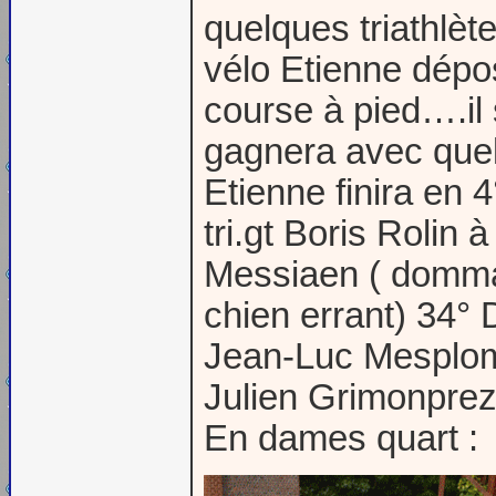
quelques triathlèt
vélo Etienne dépos
course à pied….il 
gagnera avec quel
Etienne finira en 
tri.gt Boris Rolin
Messiaen ( dommag
chien errant) 34°
Jean-Luc Mesplomb
Julien Grimonprez
En dames quart :