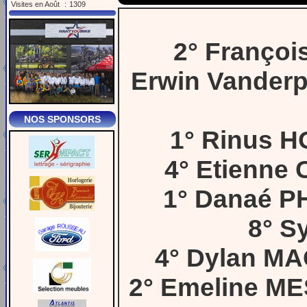
Visites en Août
:
1309
2° Franço
Erwin Vanderp
NOS SPONSORS
1° Rinus H
4° Etienne
1° Danaé P
8° S
4° Dylan M
2° Emeline M