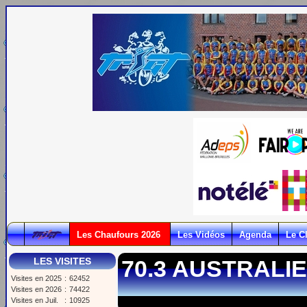
Les Chaufours 2026
Les Vidéos
Agenda
Le C
LES VISITES
70.3 AUSTRALI
Visites en 2025
:
62452
Visites en 2026
:
74422
Visites en Juil.
:
10925