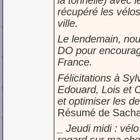
la tonnelle) avec l
récupéré les vélos
ville.
Le lendemain, nou
DO pour encourage
France.
Félicitations à Sy
Edouard, Lois et C
et optimiser les d
Résumé de Sacha D
_ Jeudi midi : vél
regard sur ma check-