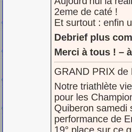
Aujourd’hui la réa
2eme de caté !
Et surtout : enfin 
Debrief plus comp
Merci à tous ! –
GRAND PRIX de F
Notre triathlète v
pour les Champio
Quiberon samedi s
performance de 
19° place sur ce g