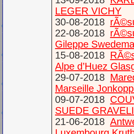
13-09-2018
KARL
LEGER VICHY
30-08-2018
rÃ©s
22-08-2018
rÃ©s
Gileppe Swedema
15-08-2018
RÃ©s
Alpe d’Huez Glas
29-07-2018
Mare
Marseille Jonkopp
09-07-2018
COU
SUEDE GRAVEL
21-06-2018
Antw
Luxembourg Krut