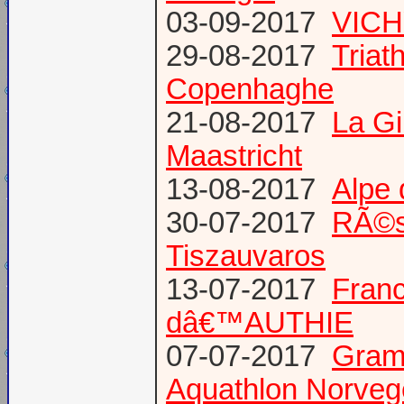
03-09-2017
VICH
29-08-2017
Triat
Copenhaghe
21-08-2017
La G
Maastricht
13-08-2017
Alpe 
30-07-2017
RÃ©s
Tiszauvaros
13-07-2017
Franc
dâ€™AUTHIE
07-07-2017
Gram
Aquathlon Norvege