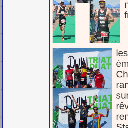
le
ém
Ch
ra
su
rê
rem
St