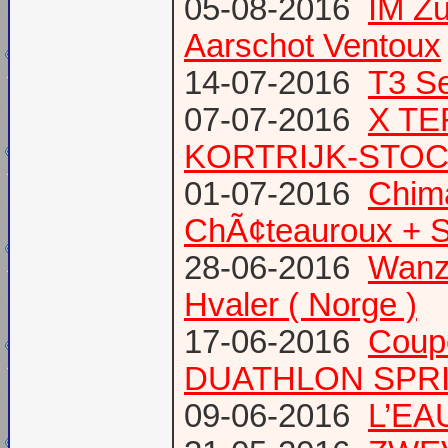
05-08-2016
IM Z
Aarschot Ventoux
14-07-2016
T3 Se
07-07-2016
X TE
KORTRIJK-STO
01-07-2016
Chima
ChÃ¢teauroux + S
28-06-2016
Wanze
Hvaler ( Norge )
17-06-2016
Coup
DUATHLON SPRI
09-06-2016
L’EAU