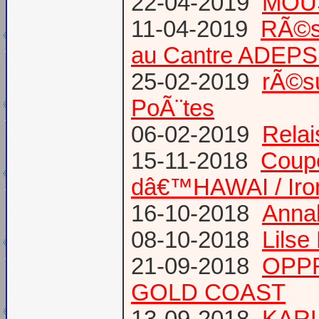
22-04-2019
MOUS
11-04-2019
RÃ©s
au Cantre ADEP
25-02-2019
rÃ©su
PoÃ¨tes
06-02-2019
Relai
15-11-2018
Coup
dâ€™HAWAI / Iro
16-10-2018
Annab
08-10-2018
Lilse
21-09-2018
OPPR
GOLD COAST