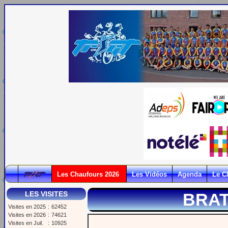
Les Chaufours 2026
Les Vidéos
Agenda
Le C
LES VISITES
BRAT
Visites en 2025
:
62452
Visites en 2026
:
74621
Visites en Juil.
:
10925