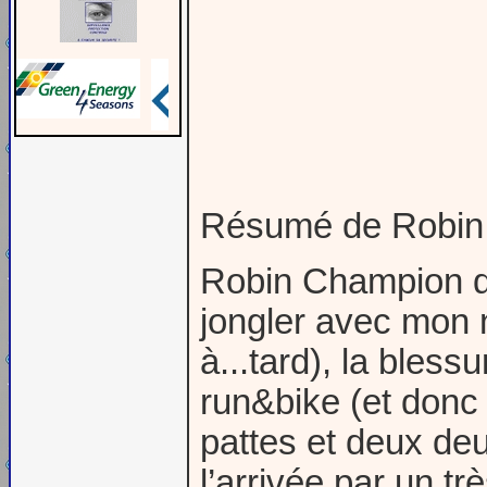
Résumé de Robin
Robin Champion d’E
jongler avec mon n
à...tard), la bles
run&bike (et donc
pattes et deux de
l’arrivée par un tr