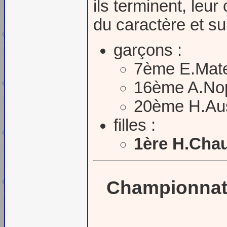
ils terminent, leur
du caractère et su
garçons :
7ème E.Mat
16ème A.No
20ème H.A
filles :
1ère H.Cha
Championnat 