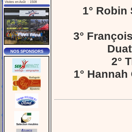
Visites en Août
:
1508
1° Robin 
3° Franço
Duat
NOS SPONSORS
2° 
1° Hannah