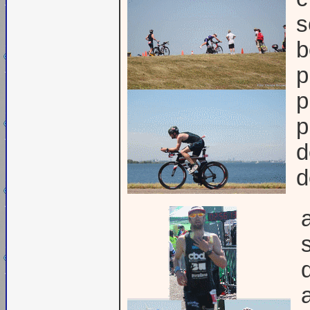
s
b
p
p
p
d
d