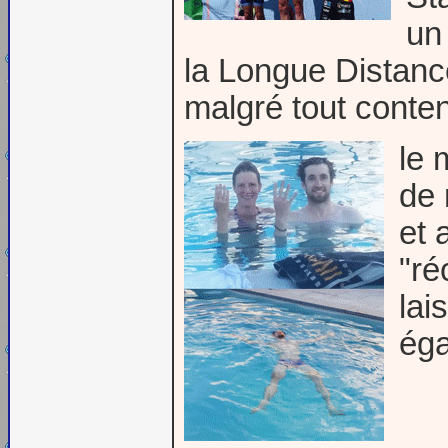
un 
la Longue Distanc
malgré tout conte
le 
de 
et 
"ré
lai
ég