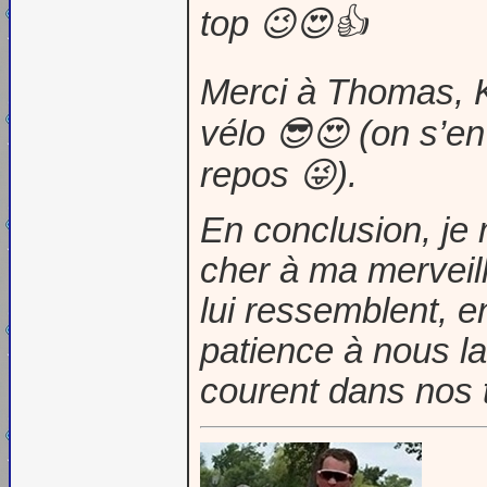
top 😉😍👍
Merci à Thomas, Ke
vélo 😎😍 (on s’en
repos 😜).
En conclusion, je
cher à ma merveill
lui ressemblent, e
patience à nous la
courent dans nos t