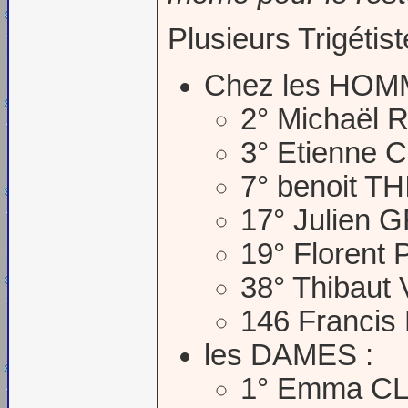
Plusieurs Trigétis
Chez les HOM
2° Michaël
3° Etienne 
7° benoit T
17° Julien
19° Florent
38° Thibau
146 Francis
les DAMES :
1° Emma C