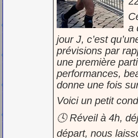
22
Ce
a 
jour J, c’est qu’un
prévisions par rap
une première part
performances, bea
donne une fois sur
Voici un petit co
🕓 Réveil à 4h, d
départ, nous lais