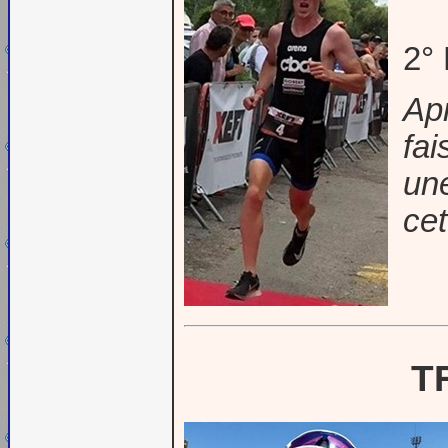
2°
Ap
fai
un
cet
T