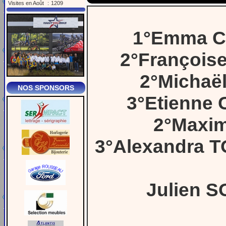
Visites en Août
:
1209
1°Emma C
2°François
2°Michaë
NOS SPONSORS
3°Etienne
2°Maxi
3°Alexandra T
Julien S