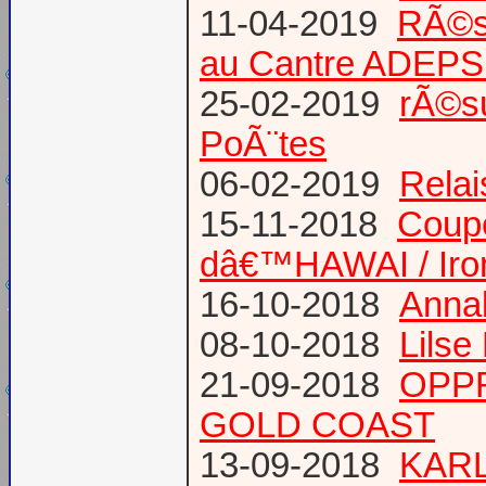
11-04-2019
RÃ©s
au Cantre ADEP
25-02-2019
rÃ©su
PoÃ¨tes
06-02-2019
Relai
15-11-2018
Coup
dâ€™HAWAI / Iro
16-10-2018
Annab
08-10-2018
Lilse
21-09-2018
OPPR
GOLD COAST
13-09-2018
KARL