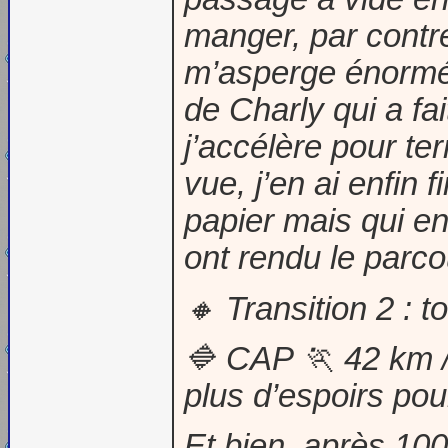
manger, par contre
m’asperge énormém
de Charly qui a fa
j’accélère pour te
vue, j’en ai enfin 
papier mais qui en
ont rendu le parc
🔸 Transition 2 : t
🔷 CAP 🏃 42 km / 
plus d’espoirs pour
Et bien, après 100