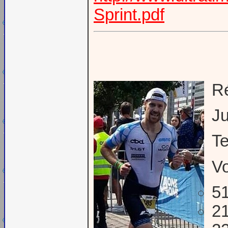
Sprint.pdf
R
Ju
Te
Vo
51
21