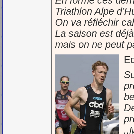
En forme ces derni
Triathlon Alpe d’H
On va réfléchir ca
La saison est déjà
mais on ne peut pa
E
Su
pr
be
Dé
pr
..