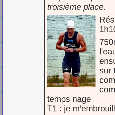
troisième place
.
Rés
1h1
750m
l’ea
ensu
sur 
comb
com
temps nage
T1 : je m’embrouil