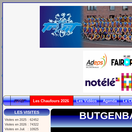
Les Chaufours 2026
Les Vidéos
Agenda
Le C
LES VISITES
BUTGENBAC
Visites en 2025
:
62452
Visites en 2026
:
74322
Visites en Juil.
:
10925