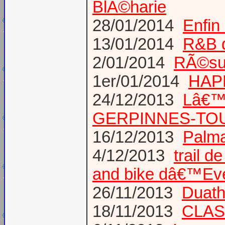
BlÃ©harie
28/01/2014
Enfin
13/01/2014
R&B d
2/01/2014
RÃ©sul
1er/01/2014
HAPP
24/12/2013
Lâ€™
GERPINNES-TO
16/12/2013
Palma
4/12/2013
trail d
and bike dâ€™Ev
26/11/2013
Duath
18/11/2013
CLAS