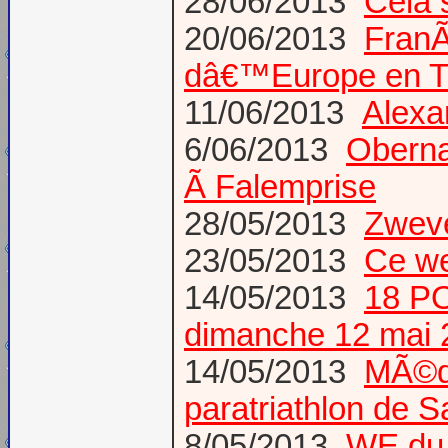
28/06/2013
Cela 
20/06/2013
Fran
dâ€™Europe en T
11/06/2013
Alexa
6/06/2013
Obernai
Ã Falemprise
28/05/2013
Zweve
23/05/2013
Ce we
14/05/2013
18 PO
dimanche 12 mai 
14/05/2013
MÃ©da
paratriathlon de 
8/05/2013
WE du 