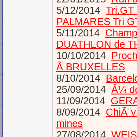
5/12/2014
Tri.GT
PALMARES Tri GT
5/11/2014
Champi
DUATHLON de T
10/10/2014
Proch
Ã BRUXELLES
8/10/2014
Barcel
25/09/2014
Â¼ d
11/09/2014
GERA
8/09/2014
ChiÃ¨v
mines
27/08/2014
WEIS