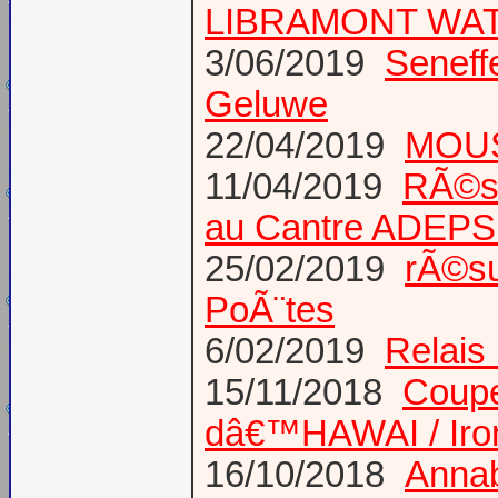
LIBRAMONT WA
3/06/2019
Seneff
Geluwe
22/04/2019
MOUS
11/04/2019
RÃ©su
au Cantre ADEP
25/02/2019
rÃ©su
PoÃ¨tes
6/02/2019
Relais
15/11/2018
Coup
dâ€™HAWAI / Iro
16/10/2018
Annab