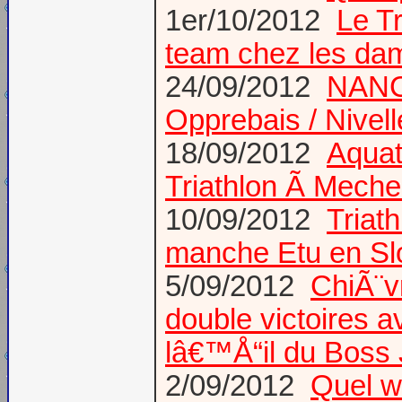
1er/10/2012
Le 
team chez les d
24/09/2012
NANCY
Opprebais / Nivel
18/09/2012
Aquat
Triathlon Ã Meche
10/09/2012
Triat
manche Etu en S
5/09/2012
ChiÃ¨v
double victoires 
lâ€™Å“il du Boss
2/09/2012
Quel w