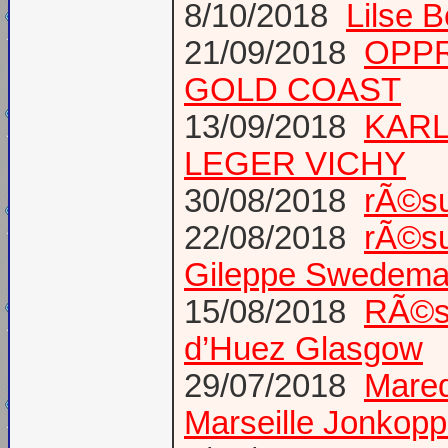
8/10/2018
Lilse 
21/09/2018
OPPR
GOLD COAST
13/09/2018
KARL
LEGER VICHY
30/08/2018
rÃ©s
22/08/2018
rÃ©s
Gileppe Swedema
15/08/2018
RÃ©s
d’Huez Glasgow
29/07/2018
Mared
Marseille Jonkopp