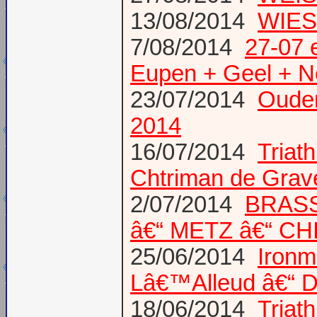
13/08/2014
WIES
7/08/2014
27-07 
Eupen + Geel + N
23/07/2014
Ouden
2014
16/07/2014
Triat
Chtriman de Gravel
2/07/2014
BRASS
â€“ METZ â€“ C
25/06/2014
Ironm
Lâ€™Alleud â€“ D
18/06/2014
Triat