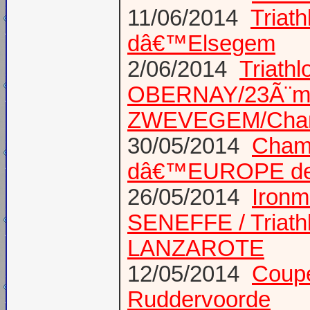
11/06/2014
Triat
dâ€™Elsegem
2/06/2014
Triath
OBERNAY/23Ã¨me tr
ZWEVEGEM/Cham
30/05/2014
Champ
dâ€™EUROPE de T
26/05/2014
Ironm
SENEFFE / Triath
LANZAROTE
12/05/2014
Coupe
Ruddervoorde