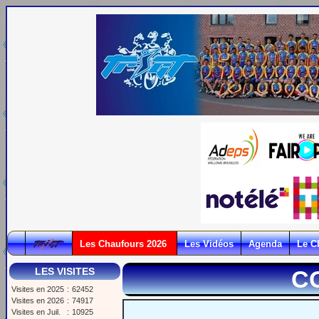
Les Chaufours 2026
Les Vidéos
Agenda
Le C
LES VISITES
C
Visites en 2025
:
62452
Visites en 2026
:
74917
Visites en Juil.
:
10925