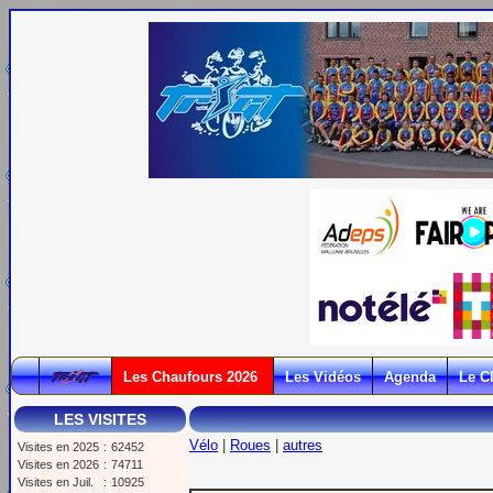
Les Chaufours 2026
Les Vidéos
Agenda
Le C
LES VISITES
Vélo
|
Roues
|
autres
Visites en 2025
:
62452
Visites en 2026
:
74711
Visites en Juil.
:
10925