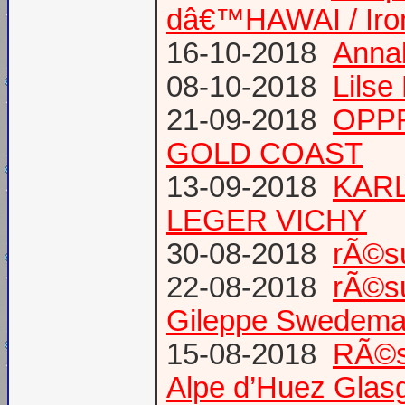
dâ€™HAWAI / Iro
16-10-2018
Annab
08-10-2018
Lilse
21-09-2018
OPPR
GOLD COAST
13-09-2018
KARL
LEGER VICHY
30-08-2018
rÃ©s
22-08-2018
rÃ©s
Gileppe Swedema
15-08-2018
RÃ©s
Alpe d’Huez Glas