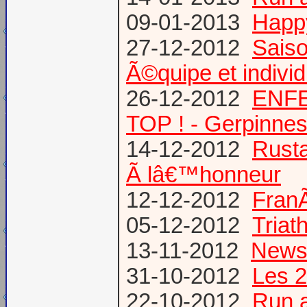
09-01-2013
Happ
27-12-2012
Saiso
Ã©quipe et individ
26-12-2012
ENFE
TOP ! - Gerpinne
14-12-2012
Rusta
Ã lâ€™honneur
12-12-2012
FranÃ
05-12-2012
Triat
13-11-2012
News
31-10-2012
Les 2
22-10-2012
Run a