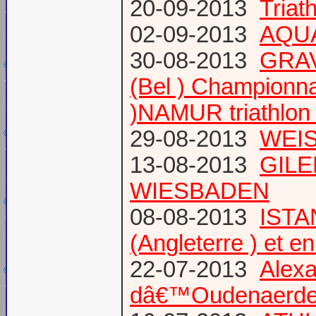
20-09-2013
Triat
02-09-2013
AQUA
30-08-2013
GRAV
(Bel ) Championn
)NAMUR triathlon 
29-08-2013
WEIS
13-08-2013
GILE
WIESBADEN
08-08-2013
ISTA
(Angleterre ) et 
22-07-2013
Alexa
dâ€™Oudenaerd