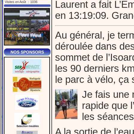
Laurent a fait L’
Visites en Août
:
1036
en 13:19:09. Gran
Au général, je ter
déroulée dans des
NOS SPONSORS
sommet de l’Isoard
les 90 derniers k
le parc à vélo, ça
Je fais une 
rapide que l
les séances
A la sortie de l’ea