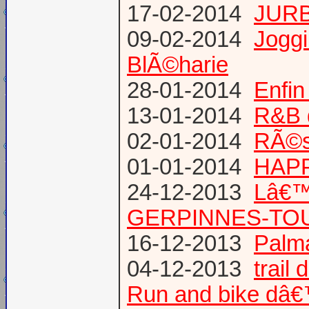
17-02-2014
JURB
09-02-2014
Joggi
BlÃ©harie
28-01-2014
Enfin
13-01-2014
R&B 
02-01-2014
RÃ©su
01-01-2014
HAPP
24-12-2013
Lâ€™
GERPINNES-TO
16-12-2013
Palma
04-12-2013
trail
Run and bike dâ