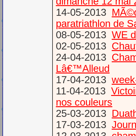
dimanche 12 mai 
14-05-2013
MÃ©da
paratriathlon de 
08-05-2013
WE d
02-05-2013
Chau
24-04-2013
Champ
Lâ€™Alleud
17-04-2013
week-
11-04-2013
Victo
nos couleurs
25-03-2013
Duat
17-03-2013
Journ
12-03-2013
champ