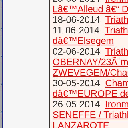
Lâ€™Alleud â€“ D
18-06-2014
Tria
11-06-2014
Triat
dâ€™Elsegem
02-06-2014
Triat
OBERNAY/23Ã¨me tr
ZWEVEGEM/Cham
30-05-2014
Champ
dâ€™EUROPE de T
26-05-2014
Iron
SENEFFE / Triath
LANZAROTE