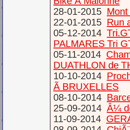
Bike Ã Malonne
28-01-2015
Mont 
22-01-2015
Run a
05-12-2014
Tri.
PALMARES Tri GT
05-11-2014
Cham
DUATHLON de T
10-10-2014
Proc
Ã BRUXELLES
08-10-2014
Barce
25-09-2014
Â¼ d
11-09-2014
GERA
08-09-2014
ChiÃ¨