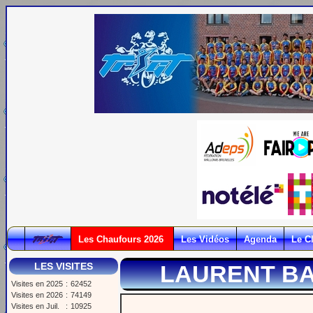
Les Chaufours 2026
Les Vidéos
Agenda
Le C
LES VISITES
LAURENT BA
Visites en 2025
:
62452
Visites en 2026
:
74149
Visites en Juil.
:
10925