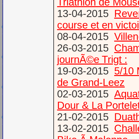
Triathlon de Mous
13-04-2015
Reven
course et en victoi
08-04-2015
Vill
26-03-2015
Champ
journÃ©e Trigt :
19-03-2015
5/10 
de Grand-Leez
02-03-2015
Aqua
Dour & La Portele
21-02-2015
Duath
13-02-2015
Chal