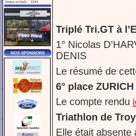
Visites en Août
:
2194
Triplé Tri.GT à 
1° Nicolas D’HA
NOS SPONSORS
DENIS
Le résumé de cett
6° place ZURIC
Le compte rendu
i
Triathlon de Tro
Elle était absente