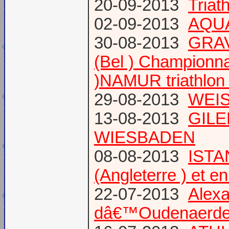
20-09-2013
Triat
02-09-2013
AQUA
30-08-2013
GRAV
(Bel ) Championn
)NAMUR triathlon 
29-08-2013
WEIS
13-08-2013
GILE
WIESBADEN
08-08-2013
ISTA
(Angleterre ) et 
22-07-2013
Alexa
dâ€™Oudenaerd