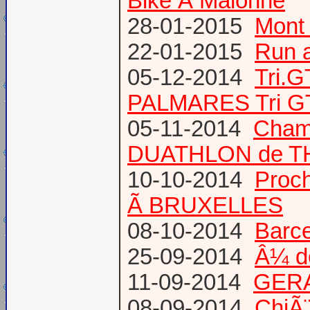
Bike Ã Malonne
28-01-2015
Mont 
22-01-2015
Run a
05-12-2014
Tri.
PALMARES Tri GT
05-11-2014
Cham
DUATHLON de T
10-10-2014
Proc
Ã BRUXELLES
08-10-2014
Barce
25-09-2014
Â¼ d
11-09-2014
GERA
08-09-2014
ChiÃ¨