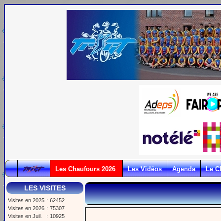
Les Chaufours 2026
Les Vidéos
Agenda
Le C
LES VISITES
Visites en 2025
:
62452
Visites en 2026
:
75307
Visites en Juil.
:
10925