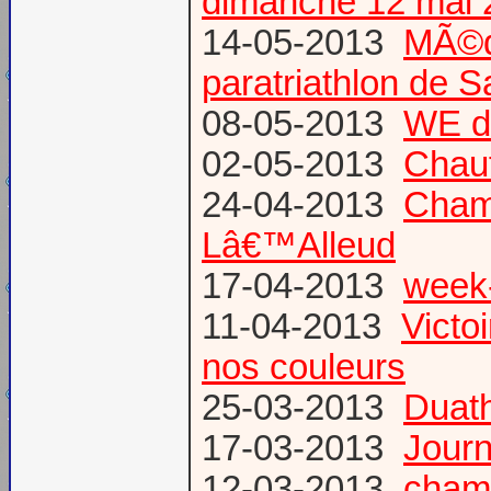
dimanche 12 mai 
14-05-2013
MÃ©da
paratriathlon de 
08-05-2013
WE d
02-05-2013
Chau
24-04-2013
Champ
Lâ€™Alleud
17-04-2013
week-
11-04-2013
Victo
nos couleurs
25-03-2013
Duat
17-03-2013
Journ
12-03-2013
champ