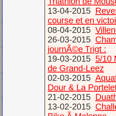
Triathlon de Mous
13-04-2015
Reven
course et en victoi
08-04-2015
Vill
26-03-2015
Champ
journÃ©e Trigt :
19-03-2015
5/10 
de Grand-Leez
02-03-2015
Aqua
Dour & La Portele
21-02-2015
Duath
13-02-2015
Chal