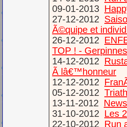
09-01-2013
Happ
27-12-2012
Saiso
Ã©quipe et individ
26-12-2012
ENFE
TOP ! - Gerpinne
14-12-2012
Rusta
Ã lâ€™honneur
12-12-2012
FranÃ
05-12-2012
Triat
13-11-2012
News
31-10-2012
Les 2
22-10-2012
Run a