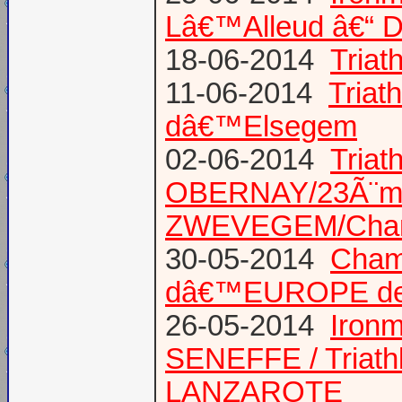
Lâ€™Alleud â€“ D
18-06-2014
Tria
11-06-2014
Triat
dâ€™Elsegem
02-06-2014
Triat
OBERNAY/23Ã¨me tr
ZWEVEGEM/Cham
30-05-2014
Champ
dâ€™EUROPE de T
26-05-2014
Iron
SENEFFE / Triath
LANZAROTE