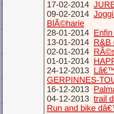
17-02-2014
JURB
09-02-2014
Joggi
BlÃ©harie
28-01-2014
Enfin
13-01-2014
R&B 
02-01-2014
RÃ©su
01-01-2014
HAPP
24-12-2013
Lâ€™
GERPINNES-TO
16-12-2013
Palma
04-12-2013
trail
Run and bike dâ