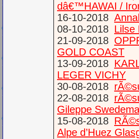
dâ€™HAWAI / Iro
16-10-2018
Annab
08-10-2018
Lilse
21-09-2018
OPPR
GOLD COAST
13-09-2018
KARL
LEGER VICHY
30-08-2018
rÃ©s
22-08-2018
rÃ©s
Gileppe Swedema
15-08-2018
RÃ©s
Alpe d’Huez Glas