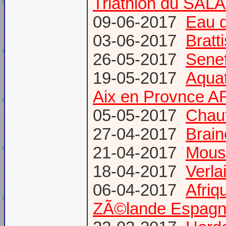
Triathlon du SAL
09-06-2017
Eau d
03-06-2017
Bratt
26-05-2017
Senef
19-05-2017
Aquat
Aix en Provnce A
05-05-2017
Chauf
27-04-2017
Brain
21-04-2017
Mous
18-04-2017
Verl
06-04-2017
Afriq
ZÃ©lande Espag