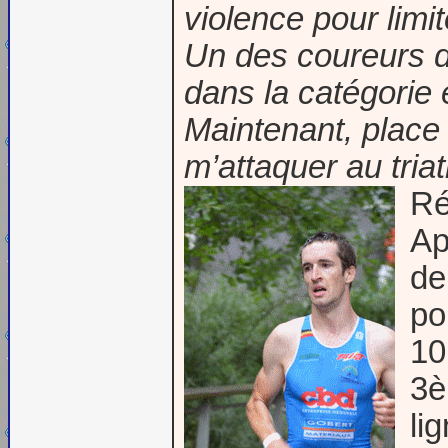
violence pour limi
Un des coureurs d
dans la catégorie 
Maintenant, place
m’attaquer au triat
Ré
Ap
de
po
10
3è
li