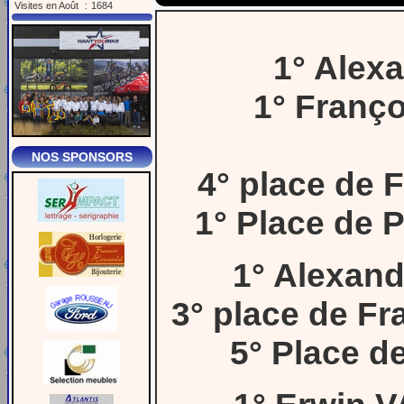
Visites en Août
:
1684
1° Alex
1° Franç
NOS SPONSORS
4° place de 
1° Place de 
1° Alexan
3° place de F
5° Place d