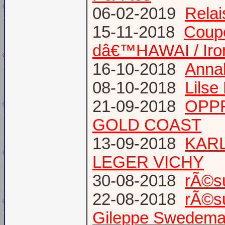
06-02-2019
Relai
15-11-2018
Coup
dâ€™HAWAI / Iro
16-10-2018
Annab
08-10-2018
Lilse
21-09-2018
OPPR
GOLD COAST
13-09-2018
KARL
LEGER VICHY
30-08-2018
rÃ©s
22-08-2018
rÃ©s
Gileppe Swedema