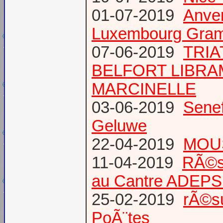
01-07-2019
Anve
Luxembourg Gram
07-06-2019
TRIA
BELFORT LIBR
MARCINELLE
03-06-2019
Senef
Geluwe
22-04-2019
MOUS
11-04-2019
RÃ©s
au Cantre ADEP
25-02-2019
rÃ©su
PoÃ¨tes