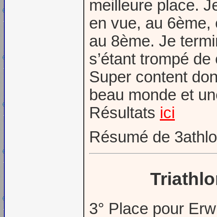
meilleure place. 
en vue, au 6ème, ca
au 8ème. Je termi
s’étant trompé de 
Super content donc
beau monde et un
Résultats
ici
Résumé de 3athl
Trіаthl
3° Place pour E