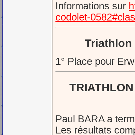
Informations sur
h
codolet-0582#cla
Trіаthlоn
1° Place pour 
TRIATHLON
Paul BARA a termi
Les résultats com