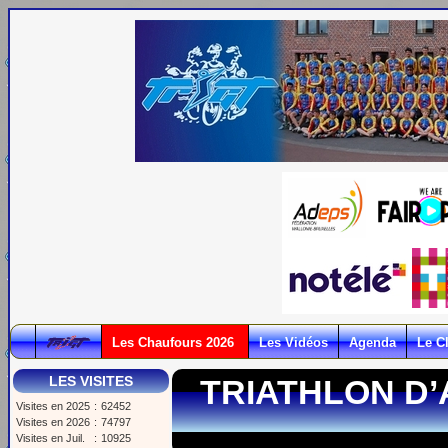
Les Chaufours 2026
Les Vidéos
Agenda
Le C
LES VISITES
TRIATHLON D
Visites en 2025
:
62452
Visites en 2026
:
74797
Visites en Juil.
:
10925