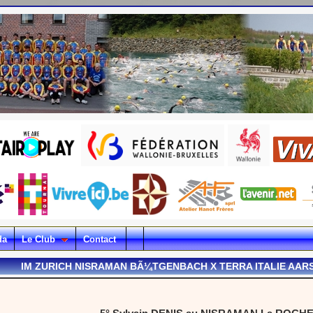
da
Le Club
Contact
IM ZURICH NISRAMAN BÃ¼TGENBACH X TERRA ITALIE AA