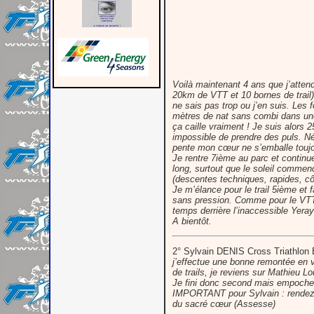
Voilà maintenant 4 ans que j’attend
20km de VTT et 10 bornes de trail)
ne sais pas trop ou j’en suis. Les 
mètres de nat sans combi dans une 
ça caille vraiment ! Je suis alor
impossible de prendre des puls. N
pente mon cœur ne s’emballe toujou
Je rentre 7ième au parc et contin
long, surtout que le soleil commen
(descentes techniques, rapides, c
Je m’élance pour le trail 5ième et 
sans pression. Comme pour le VTT l
temps derrière l’inaccessible Yera
A bientôt.
2° Sylvain DENIS Cross Triath
j’effectue une bonne remontée en 
de trails, je reviens sur Mathieu 
Je fini donc second mais empoche l
IMPORTANT pour Sylvain : rendez v
du sacré cœur (Assesse)