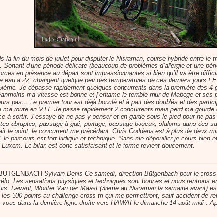
s la fin du mois de juillet pour disputer le Nisraman, course hybride entre le t
. Sortant d’une période délicate (beaucoup de problèmes d’allergie et une péri
forces en présence au départ sont impressionnantes si bien qu’il va être diff
eau à 22° changent quelque peu des températures de ces derniers jours ! Enco
s 25ième. Je dépasse rapidement quelques concurrents dans la première des 
éanmoins ma vitesse est bonne et j’entame le terrible mur de Maboge et ses 
rs pas… Le premier tour est déjà bouclé et à part des doublés et des particip
ue ma route en VTT. Je passe rapidement 2 concurrents mais perd ma gourde d
ce à sortir. J’essaye de ne pas y penser et en garde sous le pied pour ne pa
ôtes abruptes, passage à gué, portage, passage boueux, slaloms dans des sap
fait le point, le concurrent me précédant, Chris Coddens est à plus de deux mi
e parcours est fort ludique et technique. Sans me dépouiller je cours bien 
y Luxem. Le bilan est donc satisfaisant et le forme revient doucement.
lon BUTGENBACH
Sylvain Denis Ce samedi, direction Bütgenbach pour le cross 
vélo. Les sensations physiques et techniques sont bonnes et nous rentrons e
Louis. Devant, Wouter Van der Maast (3ième au Nisraman la semaine avant) est 
es 300 points au challenge cross tri qui me permettront, sauf accident de rem
ous dans la dernière ligne droite vers HAWAI le dimanche 14 août midi : Apér