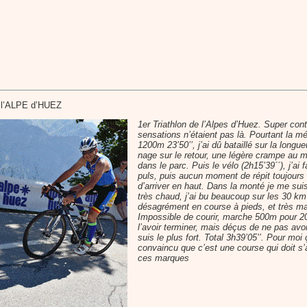
e l’ALPE d’HUEZ
1er Triathlon de l’Alpes d’Huez. Super cont
sensations n’étaient pas là. Pourtant la mé
1200m 23’50’’, j’ai dû bataillé sur la longu
nage sur le retour, une légère crampe au m
dans le parc. Puis le vélo (2h15’39´´), j’a
puls, puis aucun moment de répit toujours 
d’arriver en haut. Dans la monté je me suis 
très chaud, j’ai bu beaucoup sur les 30 km
désagrément en course à pieds, et très mal
Impossible de courir, marche 500m pour 200
l’avoir terminer, mais déçus de ne pas avoi
suis le plus fort. Total 3h39’05’’. Pour moi
convaincu que c’est une course qui doit s’ap
ces marques