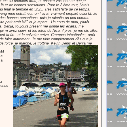
ant les 30 premiers kms, et ensuite vallonné ce que je
là et de bonnes sensations. Pour le 2 ème tour, j’etais
au final je termine en 5h25. Très satisfaite de ce temps.
veng mon entraîneur, on l avait vraiment preparé celui là. Je
 des bonnes sensations, puis je ralentis un peu comme
te petit arrêt WC et je repars . Un coup de mou, plutôt
s. Benja, toujours présent me donne les écarts, me
i m avez suivi, et les infos de Nico. Après, je me dis allez
st la fin...et le calvaire arrive. Crampes intestinales, arrêt
e de faire autrement. Je me vide complètement dès que je
 de force, je marche, je trottine. Kevin Denis et Benja me
h44.
se
 à
ux
 vous