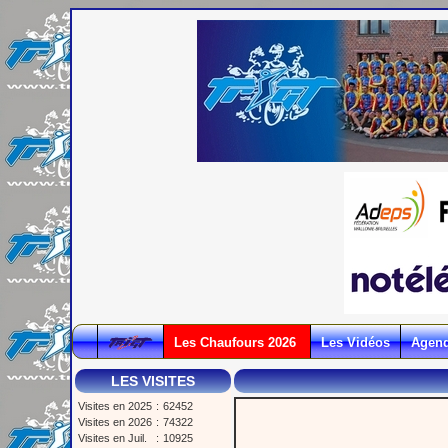
Les Chaufours 2026
Les Vidéos
Agen
LES VISITES
Visites en 2025
:
62452
Visites en 2026
:
74322
Visites en Juil.
:
10925