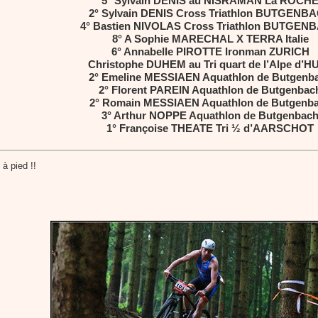
5° Sylvain DENIS au NISRAMAN La ROCH
2° Sylvain DENIS Cross Triathlon BUTGENB
4° Bastien NIVOLAS Cross Triathlon BUTGEN
8° A Sophie MARECHAL X TERRA Italie
6° Annabelle PIROTTE Ironman ZURICH
Christophe DUHEM au Tri quart de l’Alpe d’H
2° Emeline MESSIAEN Aquathlon de Butgenb
2° Florent PAREIN Aquathlon de Butgenbac
2° Romain MESSIAEN Aquathlon de Butgenb
3° Arthur NOPPE Aquathlon de Butgenbac
1° Françoise THEATE Tri ½ d’AARSCHOT
à pied !!