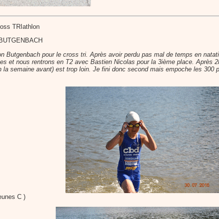
oss TRIathlon
on BUTGENBACH
on Butgenbach pour le cross tri. Après avoir perdu pas mal de temps en natat
s et nous rentrons en T2 avec Bastien Nicolas pour la 3ième place. Après 2k
a semaine avant) est trop loin. Je fini donc second mais empoche les 300 po
eunes C )