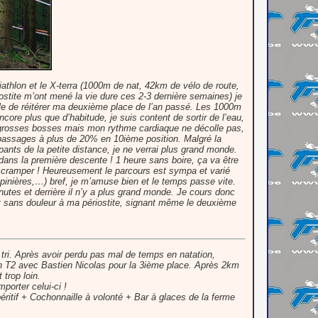
riathlon et le X-terra (1000m de nat, 42km de vélo de route,
ostite m’ont mené la vie dure ces 2-3 dernière semaines) je
icile de réitérer ma deuxième place de l’an passé. Les 1000m
re plus que d’habitude, je suis content de sortir de l’eau,
4 grosses bosses mais mon rythme cardiaque ne décolle pas,
passages à plus de 20% en 10ième position. Malgré la
ants de la petite distance, je ne verrai plus grand monde.
ans la première descente ! 1 heure sans boire, ça va être
s cramper ! Heureusement le parcours est sympa et varié
inières,…) bref, je m’amuse bien et le temps passe vite.
nutes et derrière il n’y a plus grand monde. Je cours donc
et sans douleur à ma périostite, signant même le deuxième
tri. Après avoir perdu pas mal de temps en natation,
n T2 avec Bastien Nicolas pour la 3ième place. Après 2km
trop loin.
porter celui-ci !
itif + Cochonnaille à volonté + Bar à glaces de la ferme