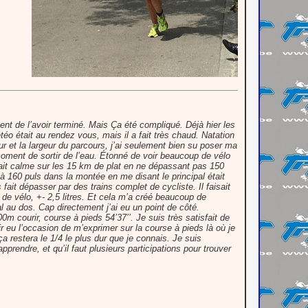
ent de l’avoir terminé. Mais Ça été compliqué. Déjà hier les
téo était au rendez vous, mais il a fait très chaud. Natation
eur et la largeur du parcours, j’ai seulement bien su poser ma
oment de sortir de l’eau. Étonné de voir beaucoup de vélo
i fait calme sur les 15 km de plat en ne dépassant pas 150
à 160 puls dans la montée en me disant le principal était
fait dépasser par des trains complet de cycliste. Il faisait
 de vélo, +- 2,5 litres. Et cela m’a créé beaucoup de
 au dos. Cap directement j’ai eu un point de côté.
m courir, course à pieds 54’37’’. Je suis très satisfait de
r eu l’occasion de m’exprimer sur la course à pieds là où je
 ça restera le 1/4 le plus dur que je connais. Je suis
prendre, et qu’il faut plusieurs participations pour trouver