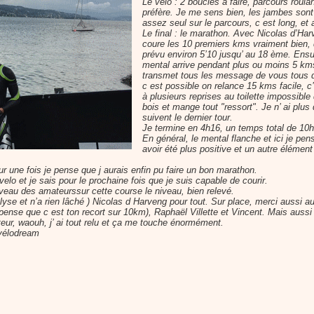
Le vélo : 2 boucles à faire, parcours roul
préfère. Je me sens bien, les jambes sont 
assez seul sur le parcours, c est long, et 
Le final : le marathon. Avec Nicolas d’Har
coure les 10 premiers kms vraiment bien,
prévu environ 5’10 jusqu’ au 18 ème. Ensui
mental arrive pendant plus ou moins 5 km
transmet tous les message de vous tous qu
c est possible on relance 15 kms facile, c’e
à plusieurs reprises au toilette impossibl
bois et mange tout "ressort". Je n’ ai plus
suivent le dernier tour.
Je termine en 4h16, un temps total de 10
En général, le mental flanche et ici je pen
avoir été plus positive et un autre élément
ur une fois je pense que j aurais enfin pu faire un bon marathon.
velo et je sais pour le prochaine fois que je suis capable de courir.
iveau des amateurssur cette course le niveau, bien relevé.
alyse et n’a rien lâché ) Nicolas d Harveng pour tout. Sur place, merci aussi a
 pense que c est ton recort sur 10km), Raphaël Villette et Vincent. Mais aussi
teur, waouh, j’ ai tout relu et ça me touche énormément.
 vélodream