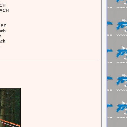
E
ACH
BACH
UEZ
ach
h
ach
h