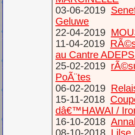
03-06-2019
Senef
Geluwe
22-04-2019
MOUS
11-04-2019
RÃ©s
au Cantre ADEP
25-02-2019
rÃ©su
PoÃ¨tes
06-02-2019
Relai
15-11-2018
Coup
dâ€™HAWAI / Iro
16-10-2018
Annab
08-10-2018
Lilse