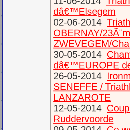
11-06-2014
Triat
dâ€™Elsegem
02-06-2014
Triat
OBERNAY/23Ã¨me tr
ZWEVEGEM/Cham
30-05-2014
Champ
dâ€™EUROPE de T
26-05-2014
Iron
SENEFFE / Triath
LANZAROTE
12-05-2014
Coup
Ruddervoorde
09-05-2014
Ce we