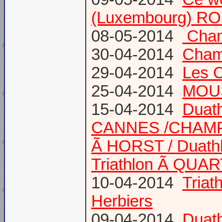
(Luxembourg) RO
08-05-2014
Champ
30-04-2014
Champ
29-04-2014
Les 
25-04-2014
MOUS
15-04-2014
Duath
CANNES /CHAM
Ã HORST / Duathl
Triathlon Ã QUA
10-04-2014
Triat
Herbiers
09-04-2014
Duat