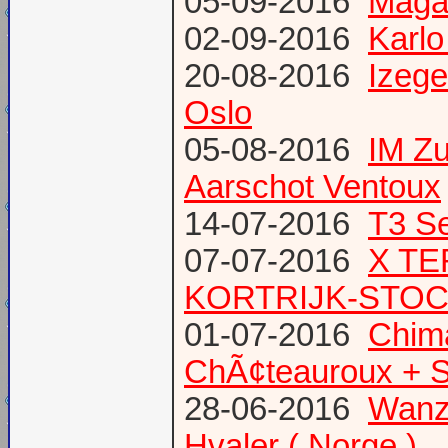
05-09-2016
Magaz
02-09-2016
Karlo
20-08-2016
Izege
Oslo
05-08-2016
IM Z
Aarschot Ventoux
14-07-2016
T3 Se
07-07-2016
X TE
KORTRIJK-STO
01-07-2016
Chima
ChÃ¢teauroux + S
28-06-2016
Wanze
Hvaler ( Norge )