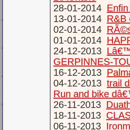
28-01-2014
Enfin
13-01-2014
R&B 
02-01-2014
RÃ©su
01-01-2014
HAPP
24-12-2013
Lâ€™
GERPINNES-TO
16-12-2013
Palma
04-12-2013
trail
Run and bike dâ
26-11-2013
Duath
18-11-2013
CLA
06-11-2013
Ironm