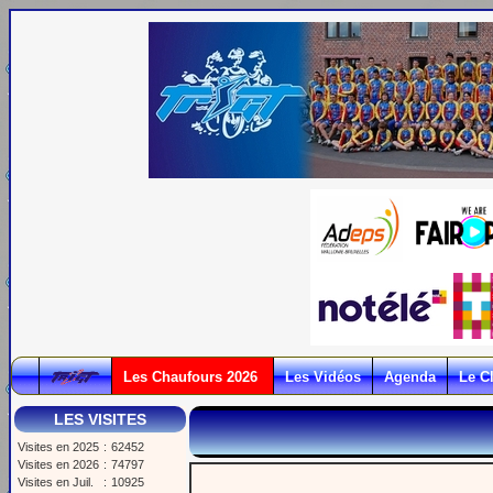
Les Chaufours 2026
Les Vidéos
Agenda
Le C
LES VISITES
Visites en 2025
:
62452
Visites en 2026
:
74797
Visites en Juil.
:
10925