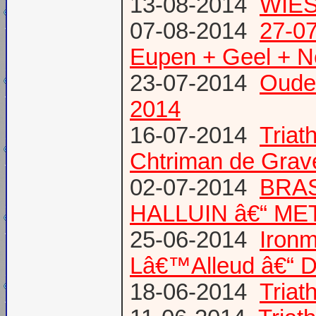
13-08-2014
WIES
07-08-2014
27-07
Eupen + Geel + N
23-07-2014
Oude
2014
16-07-2014
Triat
Chtriman de Gravel
02-07-2014
BRAS
HALLUIN â€“ ME
25-06-2014
Ironm
Lâ€™Alleud â€“ D
18-06-2014
Tria