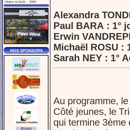
Visites en Août
:
1684
Alexandra TOND
Paul BARA : 1° 
Erwin VANDREPL
Michaël ROSU : 
NOS SPONSORS
Sarah NEY : 1° 
Au programme, le 
Côté jeunes, le T
qui termine 3ème 