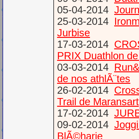
05-04-2014
Journ
25-03-2014
Ironm
Jurbise
17-03-2014
CROS
PRIX Duathlon d
03-03-2014
Run&B
de nos athlÃ¨tes
26-02-2014
Cross
Trail de Maransart
17-02-2014
JURB
09-02-2014
Joggi
BlÃ©harie