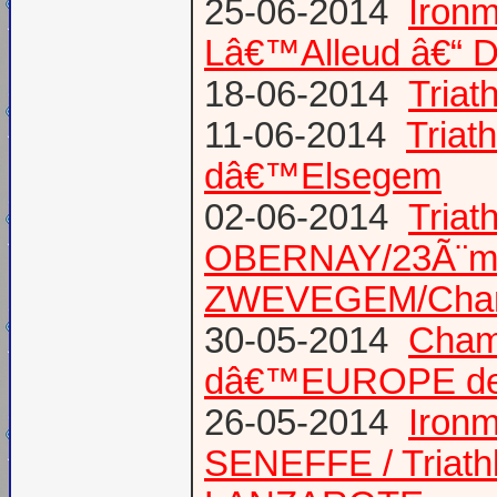
25-06-2014
Ironm
Lâ€™Alleud â€“ D
18-06-2014
Tria
11-06-2014
Triat
dâ€™Elsegem
02-06-2014
Triat
OBERNAY/23Ã¨me tr
ZWEVEGEM/Cham
30-05-2014
Champ
dâ€™EUROPE de T
26-05-2014
Iron
SENEFFE / Triath