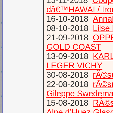
15-11-2018
Coup
dâ€™HAWAI / Iro
16-10-2018
Annab
08-10-2018
Lilse
21-09-2018
OPPR
GOLD COAST
13-09-2018
KARL
LEGER VICHY
30-08-2018
rÃ©s
22-08-2018
rÃ©s
Gileppe Swedema
15-08-2018
RÃ©s
Alpe d’Huez Glas