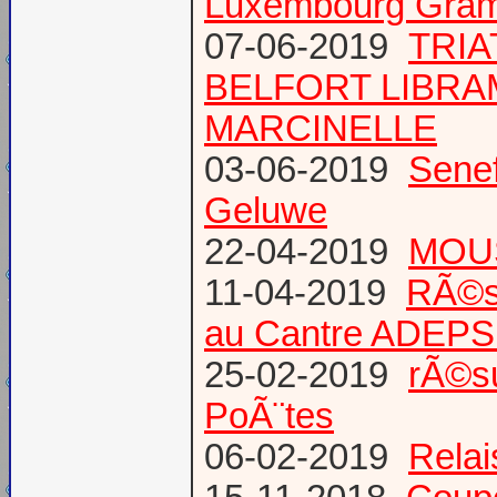
Luxembourg Gram
07-06-2019
TRIA
BELFORT LIBR
MARCINELLE
03-06-2019
Senef
Geluwe
22-04-2019
MOUS
11-04-2019
RÃ©s
au Cantre ADEP
25-02-2019
rÃ©su
PoÃ¨tes
06-02-2019
Relai