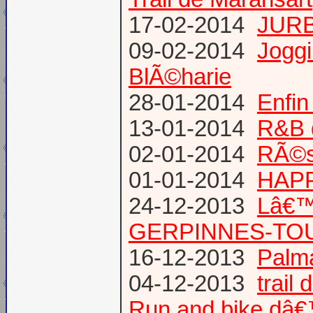
17-02-2014
JURB
09-02-2014
Joggi
BlÃ©harie
28-01-2014
Enfin
13-01-2014
R&B 
02-01-2014
RÃ©su
01-01-2014
HAPP
24-12-2013
Lâ€™
GERPINNES-TO
16-12-2013
Palma
04-12-2013
trail
Run and bike dâ