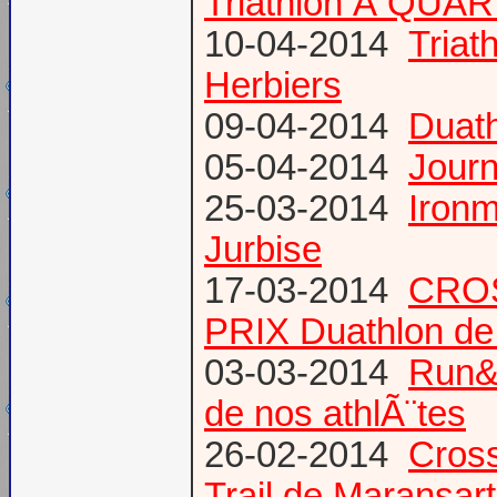
Triathlon Ã QUA
10-04-2014
Triat
Herbiers
09-04-2014
Duat
05-04-2014
Journ
25-03-2014
Ironm
Jurbise
17-03-2014
CROS
PRIX Duathlon d
03-03-2014
Run&B
de nos athlÃ¨tes
26-02-2014
Cross
Trail de Maransart