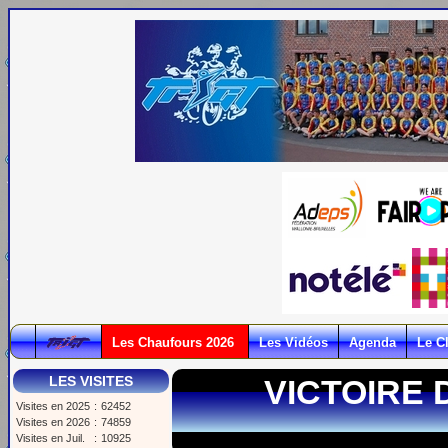
Les Chaufours 2026
Les Vidéos
Agenda
Le C
LES VISITES
VICTOIRE 
Visites en 2025
:
62452
Visites en 2026
:
74859
Visites en Juil.
:
10925