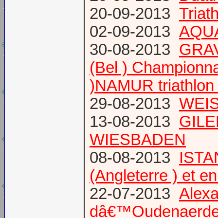
20-09-2013
Triat
02-09-2013
AQUA
30-08-2013
GRAV
(Bel ) Championn
)NAMUR triathlon 
29-08-2013
WEIS
13-08-2013
GILE
WIESBADEN
08-08-2013
ISTA
(Angleterre ) et 
22-07-2013
Alexa
dâ€™Oudenaerd