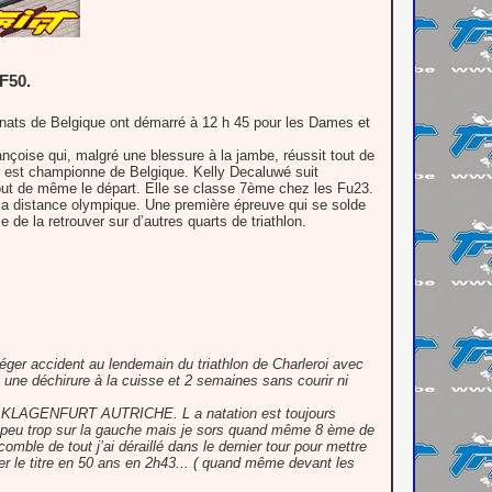
F50.
ats de Belgique ont démarré à 12 h 45 pour les Dames et
çoise qui, malgré une blessure à la jambe, réussit tout de
e est championne de Belgique. Kelly Decaluwé suit
ut de même le départ. Elle se classe 7ème chez les Fu23.
r la distance olympique. Une première épreuve qui se solde
 de la retrouver sur d’autres quarts de triathlon.
ger accident au lendemain du triathlon de Charleroi avec
à une déchirure à la cuisse et 2 semaines sans courir ni
in à KLAGENFURT AUTRICHE. L a natation est toujours
é un peu trop sur la gauche mais je sors quand même 8 ème de
 comble de tout j’ai déraillé dans le dernier tour pour mettre
ter le titre en 50 ans en 2h43... ( quand même devant les