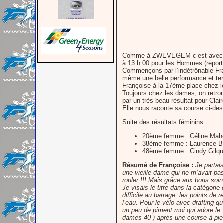
Comme à ZWEVEGEM c’est avec le j
à 13 h 00 pour les Hommes.(reporta
Commençons par l’indétrônable Fran
même une belle performance et ter
Françoise à la 17ème place chez l
Toujours chez les dames, on retrou
par un très beau résultat pour Clair
Elle nous raconte sa course ci-des
Suite des résultats féminins :
20ème femme : Céline Mah
38ème femme : Laurence Bar
48ème femme : Cindy Gilqu
Résumé de Françoise :
Je partai
une vieille dame qui ne m’avait pas
rouler !!! Mais grâce aux bons soin
Je visais le titre dans la catégo
difficile au barrage, les points de
l’eau. Pour le vélo avec drafting qu
un peu de piment moi qui adore le v
dames 40 ) après une course à pi