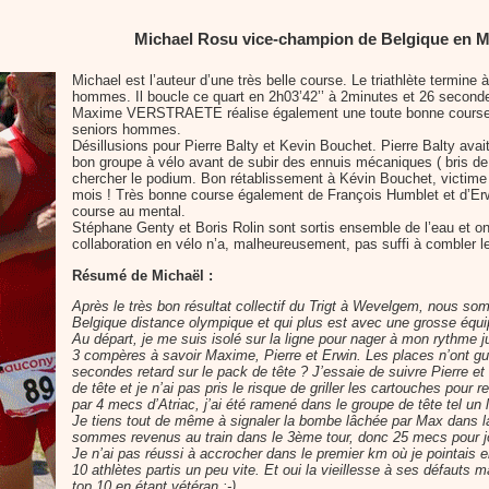
Michael Rosu vice-champion de Belgique en M
Michael est l’auteur d’une très belle course. Le triathlète termine
hommes. Il boucle ce quart en 2h03’42’’ à 2minutes et 26 second
Maxime VERSTRAETE réalise également une toute bonne course. Il
seniors hommes.
Désillusions pour Pierre Balty et Kevin Bouchet. Pierre Balty ava
bon groupe à vélo avant de subir des ennuis mécaniques ( bris de 
chercher le podium. Bon rétablissement à Kévin Bouchet, victime d
mois ! Très bonne course également de François Humblet et d’Erw
course au mental.
Stéphane Genty et Boris Rolin sont sortis ensemble de l’eau et ont
collaboration en vélo n’a, malheureusement, pas suffi à combler l
Résumé de Michaël :
Après le très bon résultat collectif du Trigt à Wevelgem, nous s
Belgique distance olympique et qui plus est avec une grosse équi
Au départ, je me suis isolé sur la ligne pour nager à mon rythme j
3 compères à savoir Maxime, Pierre et Erwin. Les places n’ont gu
secondes retard sur le pack de tête ? J’essaie de suivre Pierre 
de tête et je n’ai pas pris le risque de griller les cartouches pour re
par 4 mecs d’Atriac, j’ai été ramené dans le groupe de tête tel un 
Je tiens tout de même à signaler la bombe lâchée par Max dans la
sommes revenus au train dans le 3ème tour, donc 25 mecs pour jo
Je n’ai pas réussi à accrocher dans le premier km où je pointais 
10 athlètes partis un peu vite. Et oui la vieillesse à ses défauts m
top 10 en étant vétéran :-)