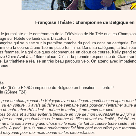
Françoise Théate : championne de Belgique en 
ournaliste et le caméramen de la Télévision de No Télé que les Championn
ge sur Notélé ce lundi dans Biscotos ) .
çoise qui se hisse sur la première marche du podium dans sa catégorie. Fran
minera la course à une 15ème place féminine. Dans sa catégorie, la triathlèt
es femmes. Malgré quelques déconvenues en début de course, Kelly prend to
ve Claire Avril à la 18ème place. C’était la première expérience de Claire su
e. La triathlète a réalisé un très beau parcours vélo. On attend avec impatience
sous :
ée
tz (6 ème F40)Championne de Belgique en transition ….lente !!
in (25ème F24)
s pour ce championnat de Belgique avec une légère appréhension après mon lé
 vu en voiture . J’avais dû faire une semaine sans pouvoir m’entrainer suite 
s de notre cher Président... même le matin , il me remis sur pied.
rie des 50 ans et surtout éviter la blessure en vue de mon IRONMAN le 28 ju
 repère ne sont pas évidents et le nombre de filles devant est limité , j’ai ét
i ne m’a pas servi à grand chose vu le relief j’ai fait la course toute seule , et
élo. A pied , je suis partie prudemment j’ai bien géré mon effort pour rempor
ed moyenne pour moi mais bonne vu les circonstances.