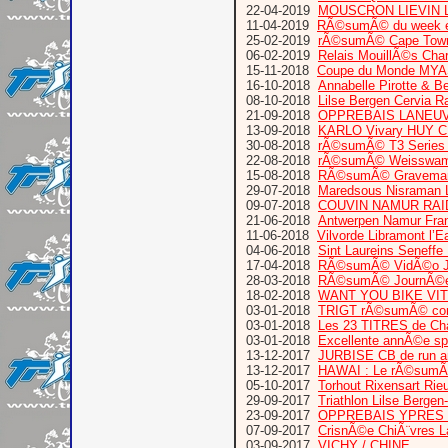
22-04-2019
MOUSCRON LIEVIN L
11-04-2019
RÃ©sumÃ© du week e
25-02-2019
rÃ©sumÃ© Cape Town T
06-02-2019
Relais MouillÃ©s Cha
15-11-2018
Coupe du Monde MYAS
16-10-2018
Annabelle Pirotte & B
08-10-2018
Lilse Bergen Cervia 
21-09-2018
OPPREBAIS LANEUV
13-09-2018
KARLO Vivary HUY
30-08-2018
rÃ©sumÃ© T3 Series
22-08-2018
rÃ©sumÃ© Weisswamp
15-08-2018
RÃ©sumÃ© Graveman 
29-07-2018
Maredsous Nisraman L
09-07-2018
COUVIN NAMUR RAI
21-06-2018
Antwerpen Namur Fra
11-06-2018
Vilvorde Libramont l’E
04-06-2018
Sint Laureins Seneffe
17-04-2018
RÃ©sumÃ© VidÃ©o Jour
28-03-2018
RÃ©sumÃ© JournÃ©e
18-02-2018
WANT YOU BIKE VI
03-01-2018
TRIGT rÃ©sumÃ© comp
03-01-2018
Les 23 TITRES de Cha
03-01-2018
Excellente annÃ©e sp
13-12-2017
JURBISE CB de run 
13-12-2017
HAWAI : Le rÃ©sumÃ
05-10-2017
Torhout Rixensart Rie
29-09-2017
Triathlon Lilse Bergen
23-09-2017
OPPREBAIS YPRES
07-09-2017
CrisnÃ©e ChiÃ¨vres L
03-09-2017
VICHY / CHINE