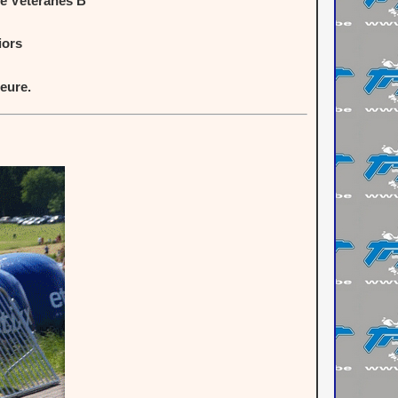
e Vétéranes B
iors
eure.