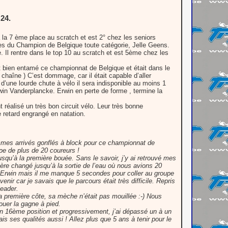
24.
 à la 7 ème place au scratch et est 2° chez les seniors
es du Champion de Belgique toute catégorie, Jelle Geens.
 rentre dans le top 10 au scratch et est 5ème chez les
it bien entamé ce championnat de Belgique et était dans le
chaîne ) C’est dommage, car il était capable d’aller
’une lourde chute à vélo il sera indisponible au moins 1
in Vanderplancke. Erwin en perte de forme , termine la
 réalisé un très bon circuit vélo. Leur très bonne
e retard engrangé en natation.
ommes arrivés gonflés à block pour ce championnat de
pe de plus de 20 coureurs !
usqu’à la première bouée. Sans le savoir, j’y ai retrouvé mes
ère changé jusqu’à la sortie de l’eau où nous avions 20
et Erwin mais il me manque 5 secondes pour coller au groupe
venir car je savais que le parcours était très difficile. Repris
leader.
 première côte, sa mèche n’était pas mouillée :-) Nous
uer la gagne à pied.
en 16ème position et progressivement, j’ai dépassé un à un
ais ses qualités aussi ! Allez plus que 5 ans à tenir pour le