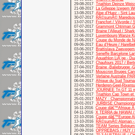
29-08-2017
Triathlon Deinze Wei
21-08-2017
La Gilleppe Izegem W
13-08-2017
Alpe d’Huez - Sint Lau
30-07-2017
RÃ©sumÃ© Maredsous 
13-07-2017
Francfort / Vilvorde
07-07-2017
Grammont Chtriman Gr
30-06-2017
Braine l’Alleud / Shar
22-06-2017
Luxembourg Wanze Kitz
15-06-2017
Coupe du Monde de N
09-06-2017
Eau d’Heure / Harelbe
03-06-2017
Brattislava Zwevegem
26-05-2017
Seneffe Barcelone La
19-05-2017
Aquathlon LiÃ¨ge - D
05-05-2017
Chaufours 2017 / Bertr
27-04-2017
Braine -Baliebrugge -G
21-04-2017
Mouscron Bruges Can
18-04-2017
Verlaine Australie P
06-04-2017
Afrique du Sud Tourn
22-03-2017
Herderen-Geel-Rixensa
16-03-2017
JOURNEE Tri.GT 11 ma
26-02-2017
Triathlon Cap Town et
25-01-2017
MAZY : Championnats
20-01-2017
JURBISE Championnat
16-11-2016
Coupe dâ€™Afrique 
04-11-2016
X TERRA de HAWAI /
22-10-2016
Coupe dâ€™Europe AL
13-10-2016
RÃ©sumÃ© Alpman - 
28-09-2016
TEAM Series Belgium 
20-09-2016
OPPREBAIS / HUY /
08-09-2016
70.3 AUSTRALIE / C