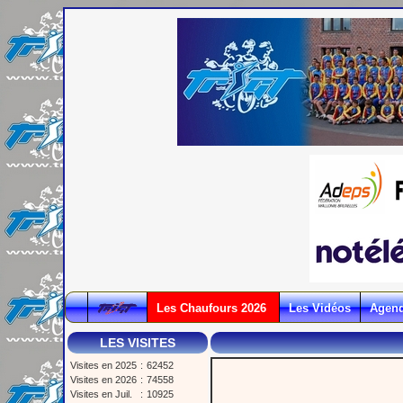
Les Chaufours 2026
Les Vidéos
Agen
LES VISITES
Visites en 2025
:
62452
Visites en 2026
:
74558
Visites en Juil.
:
10925