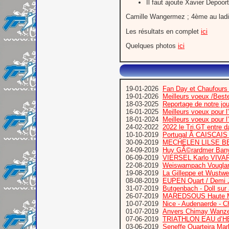
Il faut ajoute Xavier Depoo
Camille Wangermez ; 4ème au ladi
Les résultats en complet
ici
Quelques photos
ici
19-01-2026
Fan Day et Chaufours
19-01-2026
Meilleurs voeux /Bes
18-03-2025
Reportage de notre jo
16-01-2025
Meilleurs voeux pour 
18-01-2024
Meilleurs voeux pour 
24-02-2022
2022 le Tri.GT entre 
10-10-2019
Portugal Ã CAISCA
30-09-2019
MECHELEN LILSE B
24-09-2019
Huy GÃ©rardmer Bany
06-09-2019
VIERSEL Karlo VIVA
22-08-2019
Weiswampach Vougla
19-08-2019
La Gilleppe et Wustw
08-08-2019
EUPEN Quart / Demi 
31-07-2019
Butgenbach - Doll sur
26-07-2019
MAREDSOUS Haute M
10-07-2019
Nice - Audenaerde - C
01-07-2019
Anvers Chimay Wanze
07-06-2019
TRIATHLON EAU d’
03-06-2019
Seneffe Quarteira Mar