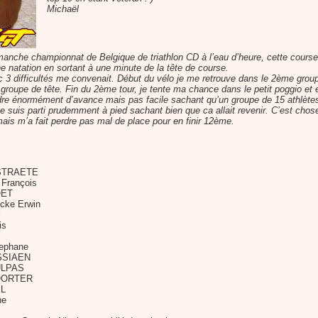
Michaël
anche championnat de Belgique de triathlon CD à l’eau d’heure, cette course 
 natation en sortant à une minute de la tête de course.
 3 difficultés me convenait. Début du vélo je me retrouve dans le 2ème groupe
groupe de tête. Fin du 2ème tour, je tente ma chance dans le petit poggio et e
ndre énormément d’avance mais pas facile sachant qu’un groupe de 15 athlètes 
 je suis parti prudemment à pied sachant bien que ca allait revenir. C’est cho
mais m’a fait perdre pas mal de place pour en finir 12ème.
RSTRAETE
François
OET
ncke Erwin
l
is
ephane
ESSIAEN
MULPAS
POORTER
EL
he