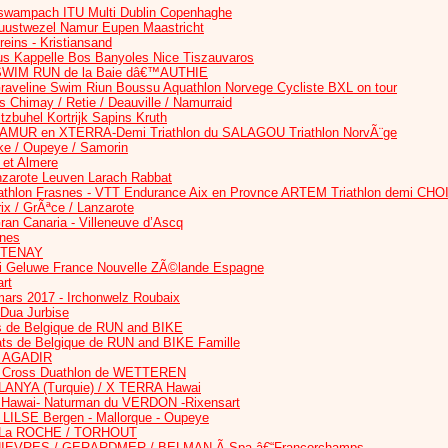
sswampach ITU Multi Dublin Copenhaghe
uustwezel Namur Eupen Maastricht
reins - Kristiansand
Kappelle Bos Banyoles Nice Tiszauvaros
 / SWIM RUN de la Baie dâ€™AUTHIE
aveline Swim Riun Boussu Aquathlon Norvege Cycliste BXL on tour
ks Chimay / Retie / Deauville / Namurraid
buhel Kortrijk Sapins Kruth
AMUR en XTERRA-Demi Triathlon du SALAGOU Triathlon NorvÃ¨ge
ke / Oupeye / Samorin
 et Almere
nzarote Leuven Larach Rabbat
uathlon Frasnes - VTT Endurance Aix en Provnce ARTEM Triathlon demi CHO
ix / GrÃªce / Lanzarote
ran Canaria - Villeneuve d’Ascq
nes
ARTENAY
ai Geluwe France Nouvelle ZÃ©lande Espagne
rt
rs 2017 - Irchonwelz Roubaix
 Dua Jurbise
 de Belgique de RUN and BIKE
s de Belgique de RUN and BIKE Famille
Ã AGADIR
 Cross Duathlon de WETTEREN
ANYA (Turquie) / X TERRA Hawai
Hawai- Naturman du VERDON -Rixensart
LILSE Bergen - Mallorque - Oupeye
 La ROCHE / TORHOUT
HIEVRES / GERARDMER / BELMAN Ã Spa â€“Francorchamps