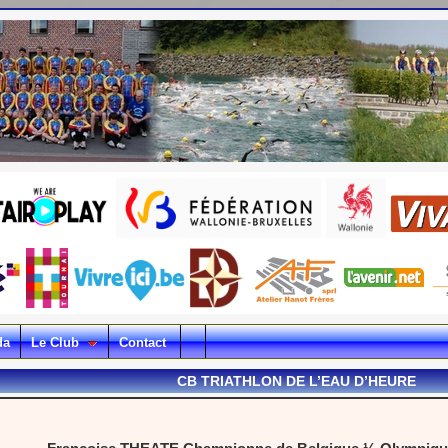
da
Le Club
Contact
CB TRIATHLON DE L’EAU D’HEURE