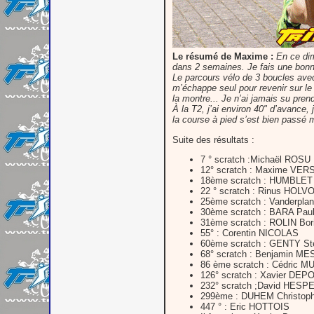
Le résumé de Maxime :
En ce dim
dans 2 semaines. Je fais une bonne
Le parcours vélo de 3 boucles avec
m’échappe seul pour revenir sur le 
la montre... Je n’ai jamais su pre
À la T2, j’ai environ 40" d’avance,
la course à pied s’est bien passé 
Suite des résultats :
7 ° scratch :Michaël ROSU
12° scratch : Maxime VE
18ème scratch : HUMBLET 
22 ° scratch : Rinus HOLV
25ème scratch : Vanderpla
30ème scratch : BARA Pau
31ème scratch : ROLIN Bor
55° : Corentin NICOLAS
60ème scratch : GENTY St
68° scratch : Benjamin M
86 ème scratch : Cédric 
126° scratch : Xavier DE
232° scratch ;David HESP
299ème : DUHEM Christop
447 ° : Eric HOTTOIS