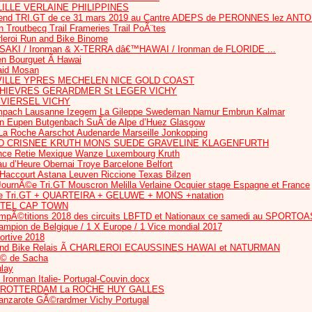
ILLE VERLAINE PHILIPPINES
nd TRI.GT de ce 31 mars 2019 au Cantre ADEPS de PERONNES lez ANT
routbecq Trail Frameries Trail PoÃ¨tes
rleroi Run and Bike Binome
AKI / Ironman & X-TERRA dâ€™HAWAI / Ironman de FLORIDE ...
en Bourguet Ã Hawai
Raid Mosan
ILLE YPRES MECHELEN NICE GOLD COAST
 CHIEVRES GERARDMER St LEGER VICHY
 VIERSEL VICHY
ach Lausanne Izegem La Gileppe Swedeman Namur Embrun Kalmar
Eupen Butgenbach SuÃ¨de Alpe d’Huez Glasgow
a Roche Aarschot Audenarde Marseille Jonkopping
D CRISNEE KRUTH MONS SUEDE GRAVELINE KLAGENFURTH
nce Retie Mexique Wanze Luxembourg Kruth
au d’Heure Obernai Troye Barcelone Belfort
 Haccourt Astana Leuven Riccione Texas Bilzen
nÃ©e Tri.GT Mouscron Melilla Verlaine Ocquier stage Espagne et France
 Tri.GT + QUARTEIRA + GELUWE + MONS +natation
TTEL CAP TOWN
Ã©titions 2018 des circuits LBFTD et Nationaux ce samedi au SPORT
mpion de Belgique / 1 X Europe / 1 Vice mondial 2017
ortive 2018
and Bike Relais Ã CHARLEROI ECAUSSINES HAWAI et NATURMAN
© de Sacha
ulay
- Ironman Italie- Portugal-Couvin.docx
 ROTTERDAM La ROCHE HUY GALLES
anzarote GÃ©rardmer Vichy Portugal