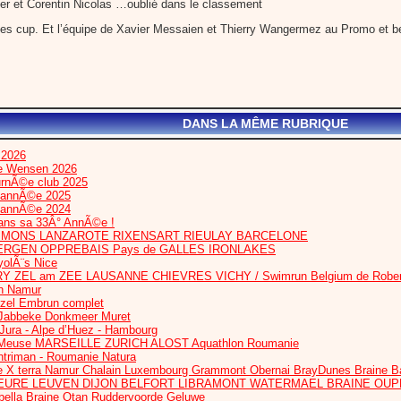
rter et Corentin Nicolas …oublié dans le classement
es cup. Et l’équipe de Xavier Messaien et Thierry Wangermez au Promo et 
DANS LA MÊME RUBRIQUE
 2026
te Wensen 2026
urnÃ©e club 2025
l’annÃ©e 2025
l’annÃ©e 2024
dans sa 33Â° AnnÃ©e !
IS MONS LANZAROTE RIXENSART RIEULAY BARCELONE
ERGEN OPPREBAIS Pays de GALLES IRONLAKES
olÃ¨s Nice
RY ZEL am ZEE LAUSANNE CHIEVRES VICHY / Swimrun Belgium de Robert
n Namur
ezel Embrun complet
Jabbeke Donkmeer Muret
 Jura - Alpe d’Huez - Hambourg
euse MARSEILLE ZURICH ALOST Aquathlon Roumanie
htriman - Roumanie Natura
 X terra Namur Chalain Luxembourg Grammont Obernai BrayDunes Braine B
HEURE LEUVEN DIJON BELFORT LIBRAMONT WATERMAEL BRAINE OU
bella Braine Otan Ruddervoorde Geluwe